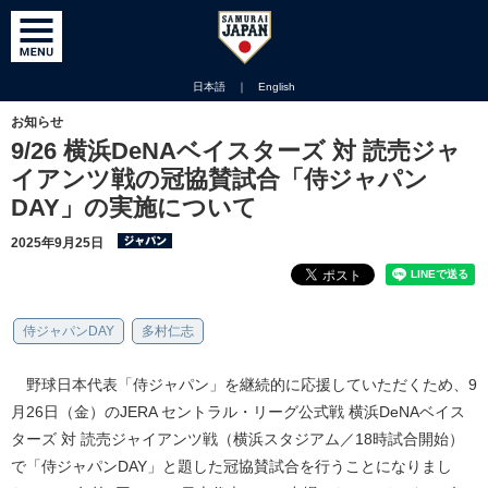
日本語
｜
English
お知らせ
9/26 横浜DeNAベイスターズ 対 読売ジャ
イアンツ戦の冠協賛試合「侍ジャパン
DAY」の実施について
2025年9月25日
侍ジャパンDAY
多村仁志
野球日本代表「侍ジャパン」を継続的に応援していただくため、9
月26日（金）のJERA セントラル・リーグ公式戦 横浜DeNAベイス
ターズ 対 読売ジャイアンツ戦（横浜スタジアム／18時試合開始）
で「侍ジャパンDAY」と題した冠協賛試合を行うことになりまし