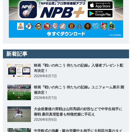
新着記事
映画『戦いの向こう 侍たちの記録』入場者プレゼント配
布決定！
2026年8月7日
映画『戦いの向こう 侍たちの記録』ユニフォーム展示 開
催決定！
2026年8月7日
大会前最後の実戦は山田亮碩の好投などで中学生相手に
善戦 桑田真澄監督も特徴把握に手応え
2026年8月6日
中学軟式の強豪・駿台学園中を相手に大和田与喜のタイ