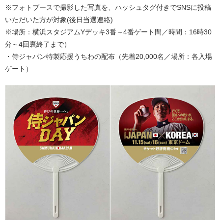
※フォトブースで撮影した写真を、ハッシュタグ付きでSNSに投稿
いただいた方が対象(後日当選連絡)
※場所：横浜スタジアムYデッキ3番～4番ゲート間／時間：16時30
分～4回裏終了まで）
・侍ジャパン特製応援うちわの配布（先着20,000名／場所：各入場
ゲート）