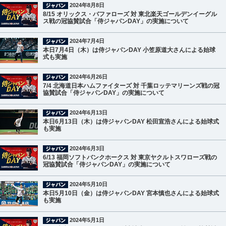
2024年8月8日
8/15 オリックス・バファローズ 対 東北楽天ゴールデンイーグル
ス戦の冠協賛試合「侍ジャパンDAY」の実施について
2024年7月4日
本日7月4日（木）は侍ジャパンDAY 小笠原道大さんによる始球
式も実施
2024年6月26日
7/4 北海道日本ハムファイターズ 対 千葉ロッテマリーンズ戦の冠
協賛試合「侍ジャパンDAY」の実施について
2024年6月13日
本日6月13日（木）は侍ジャパンDAY 松田宣浩さんによる始球式
も実施
2024年6月3日
6/13 福岡ソフトバンクホークス 対 東京ヤクルトスワローズ戦の
冠協賛試合「侍ジャパンDAY」の実施について
2024年5月10日
本日5月10日（金）は侍ジャパンDAY 宮本慎也さんによる始球式
も実施
2024年5月1日