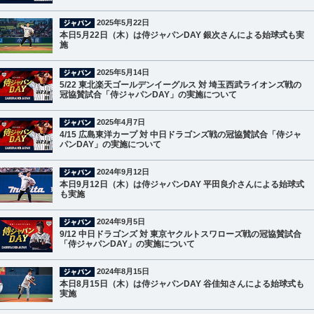
2025年5月22日
本日5月22日（木）は侍ジャパンDAY 銀次さんによる始球式も実
施
2025年5月14日
5/22 東北楽天ゴールデンイーグルス 対 埼玉西武ライオンズ戦の
冠協賛試合「侍ジャパンDAY」の実施について
2025年4月7日
4/15 広島東洋カープ 対 中日ドラゴンズ戦の冠協賛試合「侍ジャ
パンDAY」の実施について
2024年9月12日
本日9月12日（木）は侍ジャパンDAY 平田良介さんによる始球式
も実施
2024年9月5日
9/12 中日ドラゴンズ 対 東京ヤクルトスワローズ戦の冠協賛試合
「侍ジャパンDAY」の実施について
2024年8月15日
本日8月15日（木）は侍ジャパンDAY 谷佳知さんによる始球式も
実施