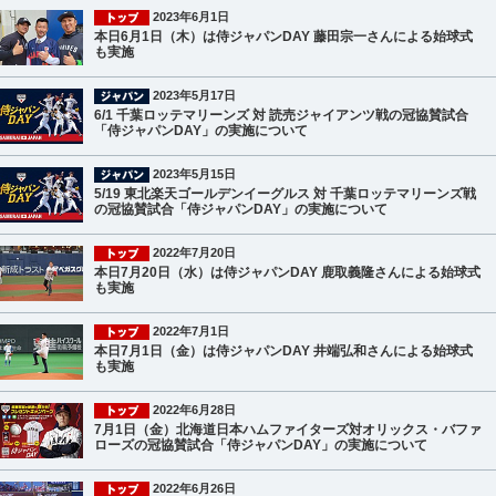
2023年6月1日
本日6月1日（木）は侍ジャパンDAY 藤田宗一さんによる始球式
も実施
2023年5月17日
6/1 千葉ロッテマリーンズ 対 読売ジャイアンツ戦の冠協賛試合
「侍ジャパンDAY」の実施について
2023年5月15日
5/19 東北楽天ゴールデンイーグルス 対 千葉ロッテマリーンズ戦
の冠協賛試合「侍ジャパンDAY」の実施について
2022年7月20日
本日7月20日（水）は侍ジャパンDAY 鹿取義隆さんによる始球式
も実施
2022年7月1日
本日7月1日（金）は侍ジャパンDAY 井端弘和さんによる始球式
も実施
2022年6月28日
7月1日（金）北海道日本ハムファイターズ対オリックス・バファ
ローズの冠協賛試合「侍ジャパンDAY」の実施について
2022年6月26日