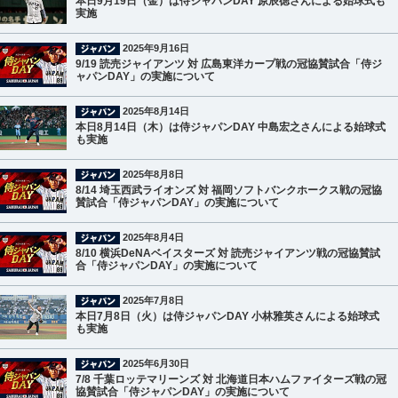
本日9月19日（金）は侍ジャパンDAY 原辰徳さんによる始球式も
実施
2025年9月16日
9/19 読売ジャイアンツ 対 広島東洋カープ戦の冠協賛試合「侍ジ
ャパンDAY」の実施について
2025年8月14日
本日8月14日（木）は侍ジャパンDAY 中島宏之さんによる始球式
も実施
2025年8月8日
8/14 埼玉西武ライオンズ 対 福岡ソフトバンクホークス戦の冠協
賛試合「侍ジャパンDAY」の実施について
2025年8月4日
8/10 横浜DeNAベイスターズ 対 読売ジャイアンツ戦の冠協賛試
合「侍ジャパンDAY」の実施について
2025年7月8日
本日7月8日（火）は侍ジャパンDAY 小林雅英さんによる始球式
も実施
2025年6月30日
7/8 千葉ロッテマリーンズ 対 北海道日本ハムファイターズ戦の冠
協賛試合「侍ジャパンDAY」の実施について