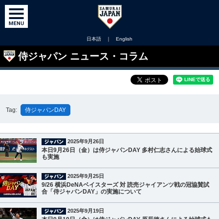
日本語
｜
English
侍ジャパン ニュース・コラム
Tag:
侍ジャパンDAY
2025年9月26日
本日9月26日（金）は侍ジャパンDAY 多村仁志さんによる始球式
も実施
2025年9月25日
9/26 横浜DeNAベイスターズ 対 読売ジャイアンツ戦の冠協賛試
合「侍ジャパンDAY」の実施について
2025年9月19日