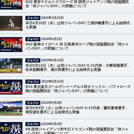
5/10 東京ヤクルトスワローズ 対 読売ジャイアンツ戦の冠協賛試
合「侍ジャパンDAY」の実施について
2024年4月10日
本日4月10日（水）は侍ジャパンDAY 三浦伊織選手による始球式
も実施
2024年4月2日
4/10 阪神タイガース 対 広島東洋カープ戦の冠協賛試合「侍ジャ
パンDAY」の実施について
2023年9月14日
本日9月14日（木）は侍ジャパンDAY U-15代表・大棒琉雅選手、
松本悠嗣選手、扇大和選手による始球式も実施
2023年9月12日
9/14 東北楽天ゴールデンイーグルス対オリックス・バファローズ
戦の冠協賛試合「侍ジャパンDAY」の実施について
2023年9月9日
本日9月9日（土）は侍ジャパンDAY U-15代表・藤田蒼海選手、
岡安凌玖選手による始球式も実施
2023年9月4日
9/9 読売ジャイアンツ対中日ドラゴンズ戦の冠協賛試合「侍ジャ
パンDAY」の実施について