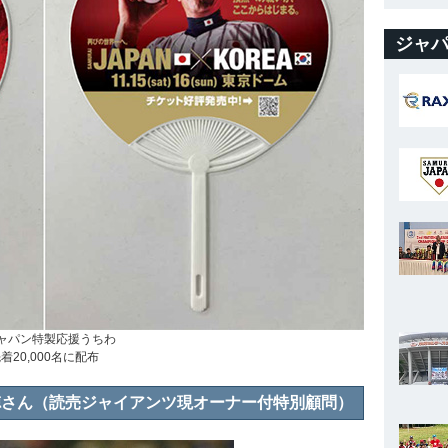
ジャパ
ャパン特製応援うちわ
着20,000名に配布
徳さん（読売ジャイアンツ現オーナー付特別顧問）