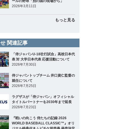
ールの野球「別の国の現場から」
2026年3月11日
もっと見る
せ 関連記事
「侍ジャパンU-18壮行試合」高校日本代
表 対 大学日本代表 応援活動について
2026年7月30日
侍ジャパントップチーム 井口資仁監督の
就任について
2026年7月25日
ラグザスが「侍ジャパン」オフィシャル
タイトルパートナーを2030年まで延長
2026年7月23日
『戦いの向こう 侍たちの記録 2026
WORLD BASEBALL CLASSIC™』オリ
ジナル特典付きムビチケ前売券 発売決定