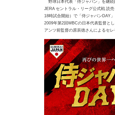
野球日本代表「侍ジャパン」を継続的
JERA セントラル・リーグ公式戦 読
18時試合開始）で「侍ジャパンDAY
2009年第2回WBCの日本代表監督
アンツ前監督の原辰徳さんによるセレ