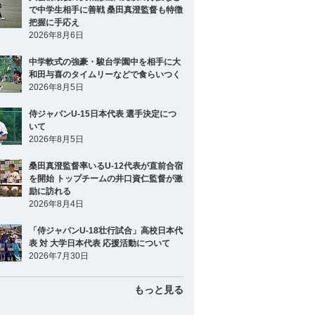
で中学生相手に善戦 桑田真澄監督も特徴
把握に手応え
2026年8月6日
中学軟式の強豪・駿台学園中を相手に大
和田与喜のタイムリーなどで食らいつく
2026年8月5日
侍ジャパンU-15日本代表 選手決定につ
いて
2026年8月5日
桑田真澄監督率いるU-12代表が直前合宿
を開始 トップチームの井口資仁監督が激
励に訪れる
2026年8月4日
「侍ジャパンU-18壮行試合」高校日本代
表 対 大学日本代表 応援活動について
2026年7月30日
もっと見る