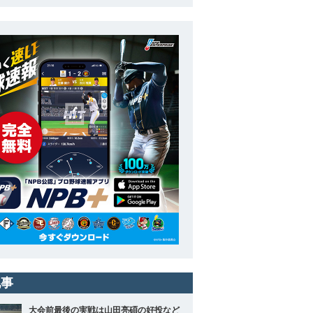
記事
大会前最後の実戦は山田亮碩の好投など