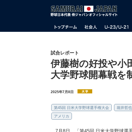
試合レポート
伊藤樹の好投や小
大学野球開幕戦を
2025年7月8日
第45回 日米大学野球選手権大会
堀井哲也
アメリカ
7月8日、「第45回 日米大学野球選