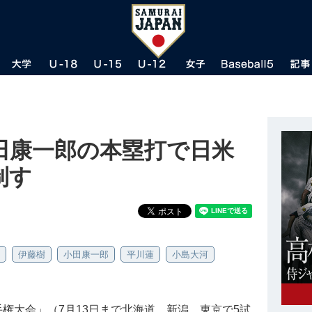
田康一郎の本塁打で日米
制す
伊藤樹
小田康一郎
平川蓮
小島大河
手権大会」（7月13日まで北海道、新潟、東京で5試