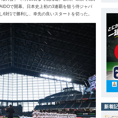
KAIDOで開幕。日本史上初の3連覇を狙う侍ジャパ
し6対1で勝利し、幸先の良いスタートを切った。
新着