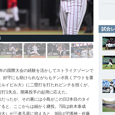
試合レ
投
年の国際大会の経験を活かしてストライクゾーンで
、好守にも助けられながらもテンポ良くアウトを重
（ルイビル大）に二塁打を打たれピンチを招くが、
安打1失点。開幕投手の起用に応えた。
だったが、その裏には小島がこの日2本目のタイ
すると、ここからは細かく継投。7回は鈴木泰成
治大）が三者凡退に抑えると、9回は守護神・佐藤