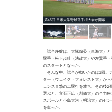
第45回 日米大学野球選手権大会が開幕
試合序盤は、大塚瑠晏（東海大）とロ
塁手・松下歩叶（法政大）や左翼手・
のスタートとなった。
そんな中、試合が動いたのは3回。ア
ター（ウェイク・フォレスト大）から
ェンス直撃の二塁打を放ち、その後2
選ぶと、立石正広（創価大）の全力疾
スボールと小島大河（明治大）のセン
を奪った。