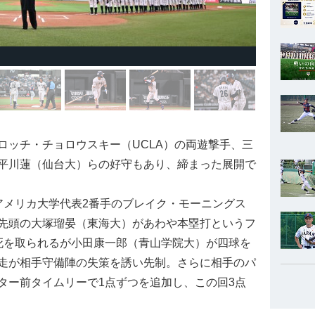
ッチ・チョロウスキー（UCLA）の両遊撃手、三
平川蓮（仙台大）らの好守もあり、締まった展開で
メリカ大学代表2番手のブレイク・モーニングス
先頭の大塚瑠晏（東海大）があわや本塁打というフ
死を取られるが小田康一郎（青山学院大）が四球を
走が相手守備陣の失策を誘い先制。さらに相手のパ
ター前タイムリーで1点ずつを追加し、この回3点