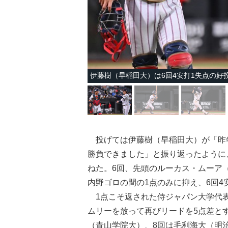
伊藤樹（早稲田大）は6回4安打1失点の好
投げては伊藤樹（早稲田大）が「昨
勝負できました」と振り返ったように
ねた。6回、先頭のルーカス・ムーア
内野ゴロの間の1点のみに抑え、6回4
1点こそ返された侍ジャパン大学代表
ムリーを放って再びリードを5点差と
（青山学院大）、8回は毛利海大（明