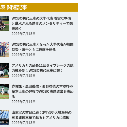
表 関連記事
WCBC初代王者の大学代表 着実な準備
と継承される勝者のメンタリティーで栄
光続く
2026年7月18日
WCBC初代王者となった大学代表が帰国
監督・選手ともに感謝を語る
2026年7月16日
アメリカとの延長11回タイブレークの総
力戦を制しWCBC初代王座に輝く
2026年7月15日
赤堀颯・黒田義信・西野啓也の本塁打や
藤本士生の好投でWCBC決勝進出を決め
る
2026年7月14日
山里宝の前日に続く2打点や大城海翔の
三者連続三振で粘るもアメリカに惜敗
2026年7月13日