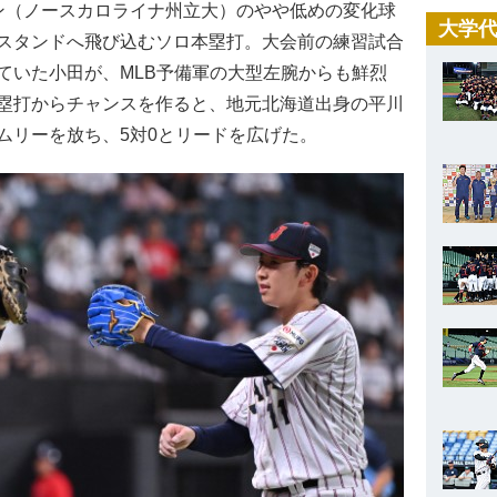
（ノースカロライナ州立大）のやや低めの変化球
大学代
スタンドへ飛び込むソロ本塁打。大会前の練習試合
ていた小田が、MLB予備軍の大型左腕からも鮮烈
塁打からチャンスを作ると、地元北海道出身の平川
ムリーを放ち、5対0とリードを広げた。