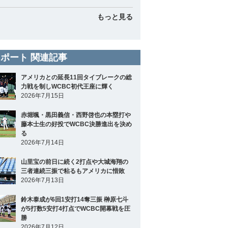
もっと見る
ポート 関連記事
アメリカとの延長11回タイブレークの総
力戦を制しWCBC初代王座に輝く
2026年7月15日
赤堀颯・黒田義信・西野啓也の本塁打や
藤本士生の好投でWCBC決勝進出を決め
る
2026年7月14日
山里宝の前日に続く2打点や大城海翔の
三者連続三振で粘るもアメリカに惜敗
2026年7月13日
鈴木泰成が6回1安打14奪三振 榊原七斗
が5打数5安打4打点でWCBC開幕戦を圧
勝
2026年7月12日