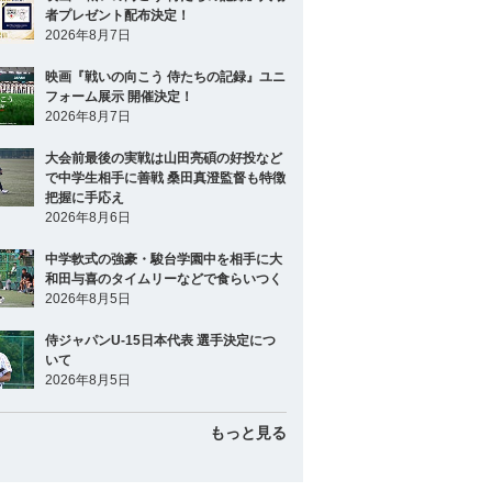
者プレゼント配布決定！
2026年8月7日
映画『戦いの向こう 侍たちの記録』ユニ
フォーム展示 開催決定！
2026年8月7日
大会前最後の実戦は山田亮碩の好投など
で中学生相手に善戦 桑田真澄監督も特徴
把握に手応え
2026年8月6日
中学軟式の強豪・駿台学園中を相手に大
和田与喜のタイムリーなどで食らいつく
2026年8月5日
侍ジャパンU-15日本代表 選手決定につ
いて
2026年8月5日
もっと見る