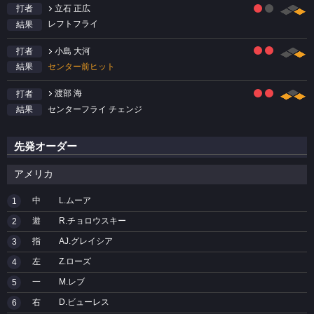
立石 正広
打者
レフトフライ
結果
小島 大河
打者
センター前ヒット
結果
渡部 海
打者
センターフライ チェンジ
結果
先発オーダー
アメリカ
中
L.ムーア
1
遊
R.チョロウスキー
2
指
AJ.グレイシア
3
左
Z.ローズ
4
一
M.レブ
5
右
D.ビューレス
6