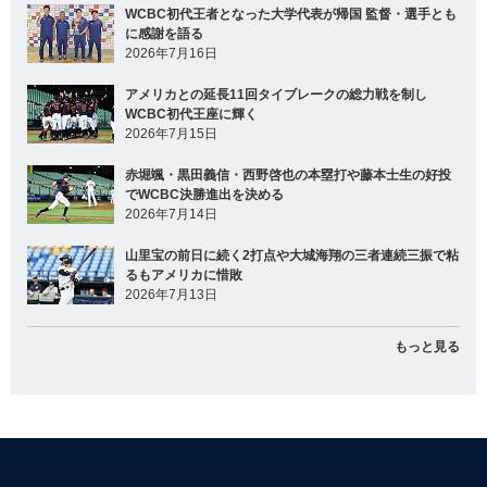
WCBC初代王者となった大学代表が帰国 監督・選手とも
に感謝を語る
2026年7月16日
アメリカとの延長11回タイブレークの総力戦を制し
WCBC初代王座に輝く
2026年7月15日
赤堀颯・黒田義信・西野啓也の本塁打や藤本士生の好投
でWCBC決勝進出を決める
2026年7月14日
山里宝の前日に続く2打点や大城海翔の三者連続三振で粘
るもアメリカに惜敗
2026年7月13日
もっと見る