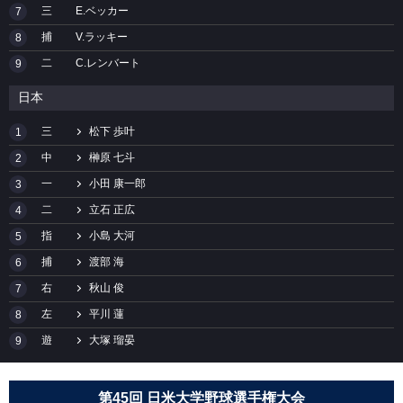
三
E.ベッカー
7
捕
V.ラッキー
8
二
C.レンバート
9
日本
三
松下 歩叶
1
中
榊原 七斗
2
一
小田 康一郎
3
二
立石 正広
4
指
小島 大河
5
捕
渡部 海
6
右
秋山 俊
7
左
平川 蓮
8
遊
大塚 瑠晏
9
第45回 日米大学野球選手権大会