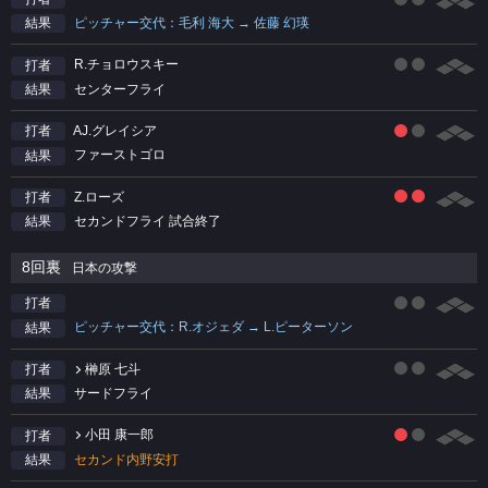
ピッチャー交代：毛利 海大 → 佐藤 幻瑛
結果
R.チョロウスキー
打者
センターフライ
結果
AJ.グレイシア
打者
ファーストゴロ
結果
Z.ローズ
打者
セカンドフライ 試合終了
結果
8回裏
日本の攻撃
打者
ピッチャー交代：R.オジェダ → L.ピーターソン
結果
榊原 七斗
打者
サードフライ
結果
小田 康一郎
打者
セカンド内野安打
結果