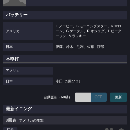
バッテリー
E.ノービー、B.モーニングスター、R.マロ
アメリカ
ーン、G.ゲークル、R.オジェダ、L.ピータ
ーソン - V.ラッキー
日本
伊藤、鈴木、毛利、佐藤 - 渡部
本塁打
アメリカ
日本
小田（5回ソロ）
OFF
自動更新（60秒）
更新
最新イニング
9回表
アメリカの攻撃
打者