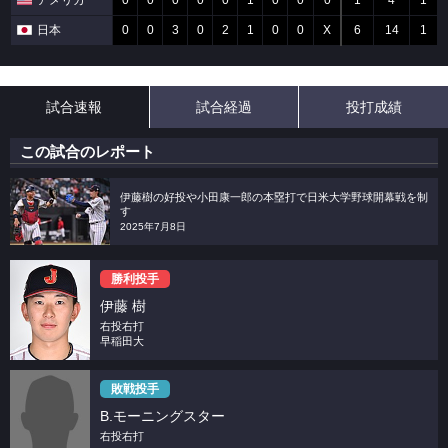
アメリカ
0
0
0
0
0
1
0
0
0
1
4
1
日本
0
0
3
0
2
1
0
0
X
6
14
1
試合速報
試合経過
投打成績
この試合のレポート
伊藤樹の好投や小田康一郎の本塁打で日米大学野球開幕戦を制
す
2025年7月8日
勝利投手
伊藤 樹
右投右打
早稲田大
敗戦投手
B.モーニングスター
右投右打