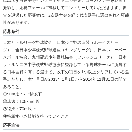
に出場する選手をインターネット上で募集。自らのプレーを動画で
撮影し、応募フォームに投稿してエントリーしていただきます。審
査を通過した応募者は、2次選考会を経て代表選手に選出される可能
性があります。
応募条件
日本リトルリーグ野球協会、日本少年野球連盟（ボーイズリー
グ）、全日本少年硬式野球連盟（ヤングリーグ）、日本ポニーベー
スボール協会、九州硬式少年野球協会（フレッシュリーグ）、日本
リトルシニア中学硬式野球協会に登録している野球チームに所属す
る日本国籍を有する選手で、以下の項目を1つ以上クリアしている選
手。ただし、生年月日が2013年1月1日から2014年12月31日の間で
あること。
①50m走：7.3秒以下
②球速：105km/h以上
③遠投：70m以上
④特筆すべき技能を持っていること
応募方法