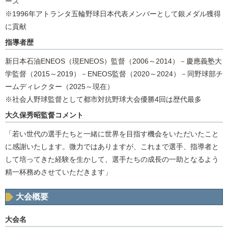
ーズ
※1996年アトランタ五輪野球日本代表メンバーとして銀メダル獲得
に貢献
指導者歴
新日本石油ENEOS（現ENEOS）監督（2006～2014）－慶應義塾大
学監督（2015～2019）－ENEOS監督（2020～2024）－同野球部チ
ームディレクター（2025～現在）
※社会人野球監督として都市対抗野球大会優勝4回は歴代最多
大久保秀昭監督コメント
「若い世代の選手たちと一緒に世界を目指す機会をいただいたこと
に感謝いたします。微力ではありますが、これまで選手、指導者と
して培ってきた経験を生かして、選手たちの成長の一助となるよう
精一杯務めさせていただきます」
大会概要
大会名