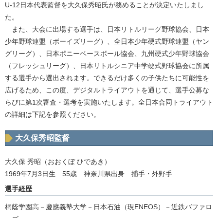
U-12日本代表監督を大久保秀昭氏が務めることが決定いたしまし
た。
また、大会に出場する選手は、日本リトルリーグ野球協会、日本
少年野球連盟（ボーイズリーグ）、全日本少年硬式野球連盟（ヤン
グリーグ）、日本ポニーベースボール協会、九州硬式少年野球協会
（フレッシュリーグ）、日本リトルシニア中学硬式野球協会に所属
する選手から選出されます。できるだけ多くの子供たちに可能性を
広げるため、この度、デジタルトライアウトを通じて、選手公募な
らびに第1次審査・選考を実施いたします。全日本合同トライアウト
の詳細は下記を参照ください。
大久保秀昭監督
大久保 秀昭（おおくぼ ひであき）
1969年7月3日生 55歳 神奈川県出身 捕手・外野手
選手経歴
桐蔭学園高－慶應義塾大学－日本石油（現ENEOS）－近鉄バファロ