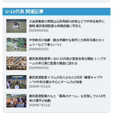
U-12代表 関連記事
大会前最後の実戦は山田亮碩の好投などで中学生相手に
善戦 桑田真澄監督も特徴把握に手応え
2026年8月6日
中学軟式の強豪・駿台学園中を相手に大和田与喜のタイ
ムリーなどで食らいつく
2026年8月5日
桑田真澄監督率いるU-12代表が直前合宿を開始 トップチ
ームの井口資仁監督が激励に訪れる
2026年8月4日
桑田真澄監督イズムが注入された2日目 “練習キャプテ
ン”の中村太陽を中心にチーム力が加速
2026年7月12日
桑田真澄監督のもと「最高のチーム」を目指してU-12代
表15選手が始動
2026年7月11日