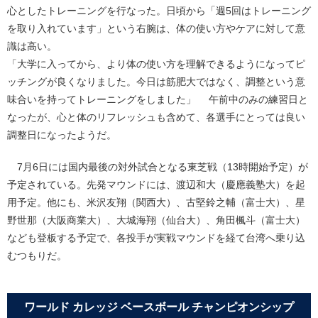
心としたトレーニングを行なった。日頃から「週5回はトレーニング
を取り入れています」という右腕は、体の使い方やケアに対して意
識は高い。
「大学に入ってから、より体の使い方を理解できるようになってピ
ッチングが良くなりました。今日は筋肥大ではなく、調整という意
味合いを持ってトレーニングをしました」 午前中のみの練習日と
なったが、心と体のリフレッシュも含めて、各選手にとっては良い
調整日になったようだ。
7月6日には国内最後の対外試合となる東芝戦（13時開始予定）が
予定されている。先発マウンドには、渡辺和大（慶應義塾大）を起
用予定。他にも、米沢友翔（関西大）、古堅鈴之輔（富士大）、星
野世那（大阪商業大）、大城海翔（仙台大）、角田楓斗（富士大）
なども登板する予定で、各投手が実戦マウンドを経て台湾へ乗り込
むつもりだ。
ワールド カレッジ ベースボール チャンピオンシップ