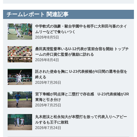
チームレポート 関連記事
中学軟式の強豪・駿台学園中を相手に大和田与喜のタイ
ムリーなどで食らいつく
2026年8月5日
桑田真澄監督率いるU-12代表が直前合宿を開始 トップチ
ームの井口資仁監督が激励に訪れる
2026年8月4日
託された使命を胸に U-23代表候補が4日間の選考合宿を
終える
2026年7月26日
宮下隼輔が同点弾と二塁打で存在感 U-23代表候補がJR
東海と引き分け
2026年7月25日
丸木悠汰と松永知大が本塁打を放って代表入りへアピー
ルするも王子に敗戦
2026年7月24日