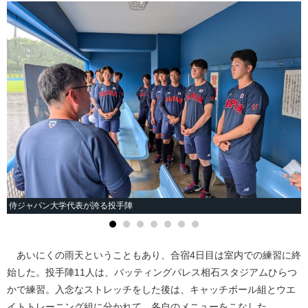
侍ジャパン大学代表が誇る投手陣
あいにくの雨天ということもあり、合宿4日目は室内での練習に終
始した。投手陣11人は、バッティングパレス相石スタジアムひらつ
かで練習。入念なストレッチをした後は、キャッチボール組とウエ
イトトレーニング組に分かれて、各自のメニューをこなした。