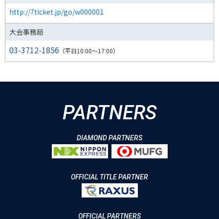
http://7ticket.jp/go/w000001
大会事務局
03-3712-1856
（平日10:00～17:00）
PARTNERS
DIAMOND PARTNERS
OFFICIAL TITLE PARTNER
OFFICIAL PARTNERS