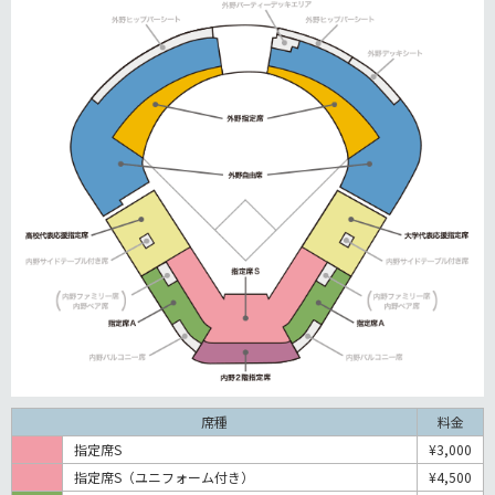
席種
料金
指定席S
¥3,000
指定席S（ユニフォーム付き）
¥4,500