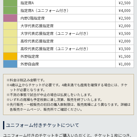
指定席A
¥2,500
指定席A（ユニフォーム付き）
¥4,000
内野2階指定席
¥2,500
大学代表応援指定席
¥2,000
大学代表応援指定席（ユニフォーム付き）
¥3,500
高校代表応援指定席
¥2,000
高校代表応援指定席（ユニフォーム付き）
¥3,500
外野指定席
¥1,500
外野自由席
¥1,000
※料金は税込み金額です。
※4歳以上からチケットが必要です。4歳未満でも座席を確保する場合には、チケ
ットが必要となります。
※不測の事態で試合が中止の場合は払戻しをいたします。
※いずれの席種も予定枚数に達し次第、販売を終了いたします。
※先行販売・一般販売の初日の購入数制限は、販売席種により異なります。詳細は
各販売ホームページ、販売所でご確認ください。
ユニフォーム付きチケットについて
ユニフォーム付きのチケットをご購入いただくと、チケット１枚につき、