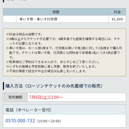
席種
料金
車いす席・車いす付添席
¥1,000
※料金は税込み金額です。
※4歳以上からチケットが必要です。4歳未満でも座席を確保する場合には、チケ
ットが必要となります。
※車いす席は、お一人様1席まで、付添席は車いす席1席に対して2名様まで購入可
能です。チケットは車いす席、付添席とも同料金で来場者1名につき1枚必要で
す。
※駐車場のご予約はできませんので、あらかじめご了承ください。
※いずれの席種も予定枚数に達し次第、販売を終了いたします。
※不測の事態で試合が中止の場合は払戻しをいたします。
購入方法（ローソンチケットのみ先着順での販売）
7月6日(土)11:00～
発売期間
電話（オペレーター受付）
0570-000-732
（10:00～20:00）