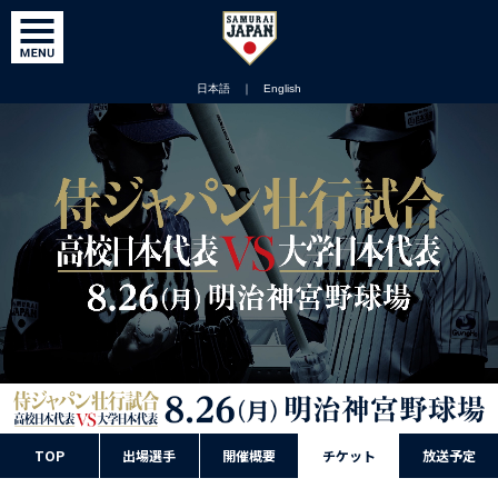
日本語
｜
English
TOP
出場選手
開催概要
チケット
放送予定