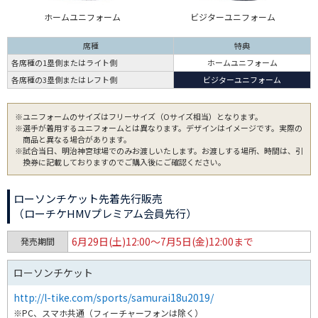
ホームユニフォーム
ビジターユニフォーム
席種
特典
各席種の1塁側またはライト側
ホームユニフォーム
各席種の3塁側またはレフト側
ビジターユニフォーム
※ユニフォームのサイズはフリーサイズ（Oサイズ相当）となります。
※選手が着用するユニフォームとは異なります。デザインはイメージです。実際の
商品と異なる場合があります。
※試合当日、明治神宮球場でのみお渡しいたします。お渡しする場所、時間は、引
換券に記載しておりますのでご購入後にご確認ください。
ローソンチケット先着先行販売
（ローチケHMVプレミアム会員先行）
6月29日(土)12:00～7月5日(金)12:00まで
発売期間
ローソンチケット
http://l-tike.com/sports/samurai18u2019/
※PC、スマホ共通（フィーチャーフォンは除く）