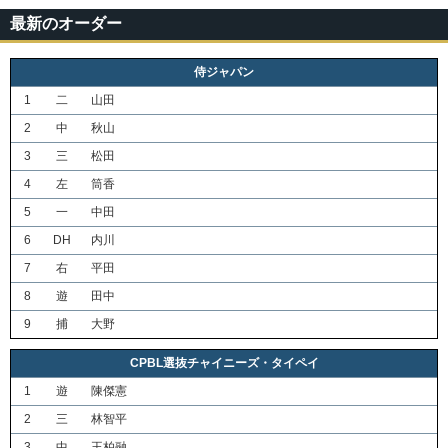
最新のオーダー
侍ジャパン
1
二
山田
2
中
秋山
3
三
松田
4
左
筒香
5
一
中田
6
DH
内川
7
右
平田
8
遊
田中
9
捕
大野
CPBL選抜チャイニーズ・タイペイ
1
遊
陳傑憲
2
三
林智平
3
中
王柏融