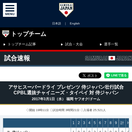
日本語
｜
English
トップチーム
トップチーム記事
試合・大会
選手一覧
試合速報
アサヒスーパードライ プレゼンツ 侍ジャパン壮行試合
CPBL選抜チャイニーズ・タイペイ 対 侍ジャパン
2017年3月1日（水） 福岡 ヤフオク!ドーム
◇開始 19時11分 ◇試合時間 3時間21分 ◇入場者 25,521人
1
2
3
4
5
6
7
8
9
計
H