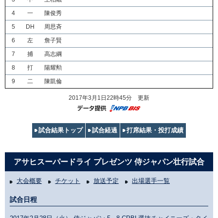
4
一
陳俊秀
5
DH
周思斉
6
左
詹子賢
7
捕
高志綱
8
打
陽耀勲
9
二
陳凱倫
2017年3月1日22時45分 更新
試合結果トップ
試合経過
打席結果・投打成績
アサヒスーパードライ プレゼンツ 侍ジャパン壮行試合
大会概要
チケット
放送予定
出場選手一覧
試合日程