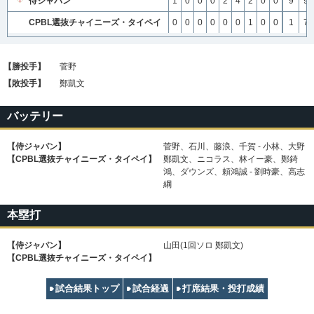
侍ジャパン
1
0
0
0
2
4
2
0
0
9
9
CPBL選抜チャイニーズ・タイペイ
0
0
0
0
0
0
1
0
0
1
7
【勝投手】
菅野
【敗投手】
鄭凱文
バッテリー
【侍ジャパン】
菅野、石川、藤浪、千賀 - 小林、大野
【CPBL選抜チャイニーズ・タイペイ】
鄭凱文、ニコラス、林イー豪、鄭錡
鴻、ダウンズ、頼鴻誠 - 劉時豪、高志
綱
本塁打
【侍ジャパン】
山田(1回ソロ 鄭凱文)
【CPBL選抜チャイニーズ・タイペイ】
試合結果トップ
試合経過
打席結果・投打成績