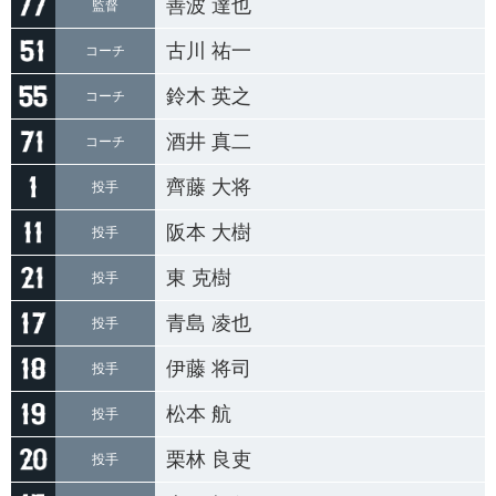
善波 達也
監督
古川 祐一
コーチ
鈴木 英之
コーチ
酒井 真二
コーチ
齊藤 大将
投手
阪本 大樹
投手
東 克樹
投手
青島 凌也
投手
伊藤 将司
投手
松本 航
投手
栗林 良吏
投手