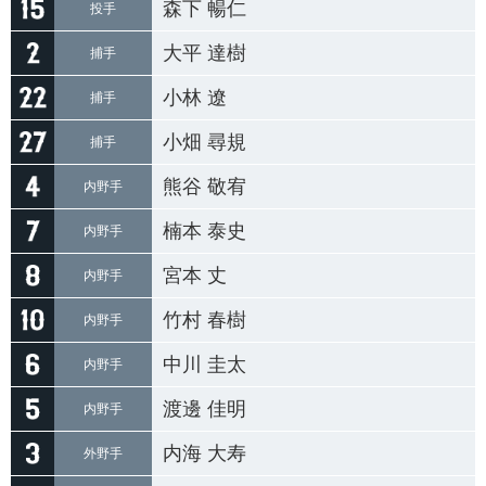
森下 暢仁
投手
大平 達樹
捕手
小林 遼
捕手
小畑 尋規
捕手
熊谷 敬宥
内野手
楠本 泰史
内野手
宮本 丈
内野手
竹村 春樹
内野手
中川 圭太
内野手
渡邊 佳明
内野手
内海 大寿
外野手