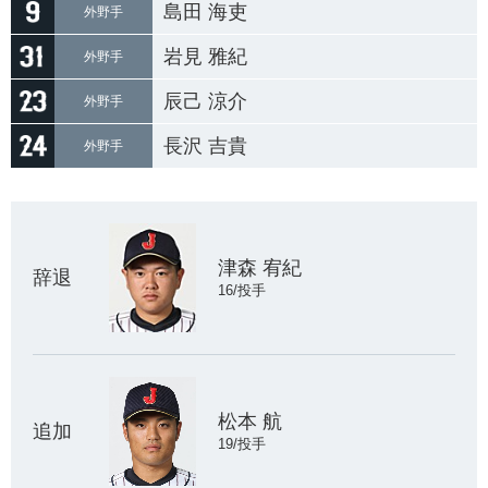
島田 海吏
外野手
岩見 雅紀
外野手
辰己 涼介
外野手
長沢 吉貴
外野手
津森 宥紀
辞退
16/投手
松本 航
追加
19/投手