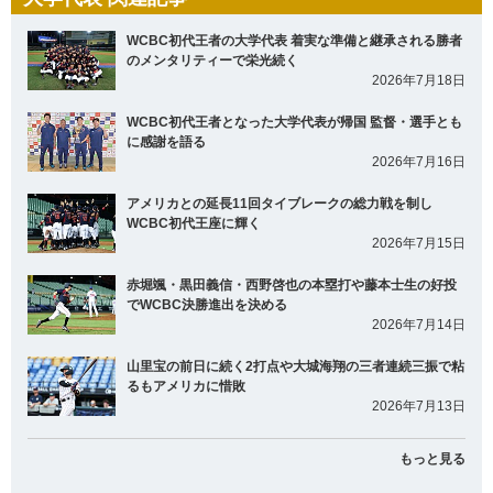
WCBC初代王者の大学代表 着実な準備と継承される勝者
のメンタリティーで栄光続く
2026年7月18日
WCBC初代王者となった大学代表が帰国 監督・選手とも
に感謝を語る
2026年7月16日
アメリカとの延長11回タイブレークの総力戦を制し
WCBC初代王座に輝く
2026年7月15日
赤堀颯・黒田義信・西野啓也の本塁打や藤本士生の好投
でWCBC決勝進出を決める
2026年7月14日
山里宝の前日に続く2打点や大城海翔の三者連続三振で粘
るもアメリカに惜敗
2026年7月13日
もっと見る