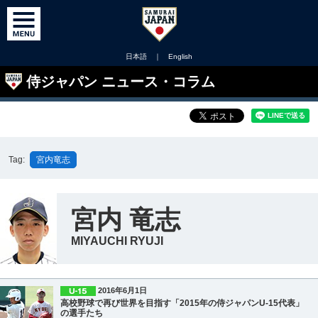
日本語
｜
English
侍ジャパン ニュース・コラム
Tag:
宮内竜志
宮内 竜志
MIYAUCHI RYUJI
2016年6月1日
高校野球で再び世界を目指す「2015年の侍ジャパンU-15代表」
の選手たち