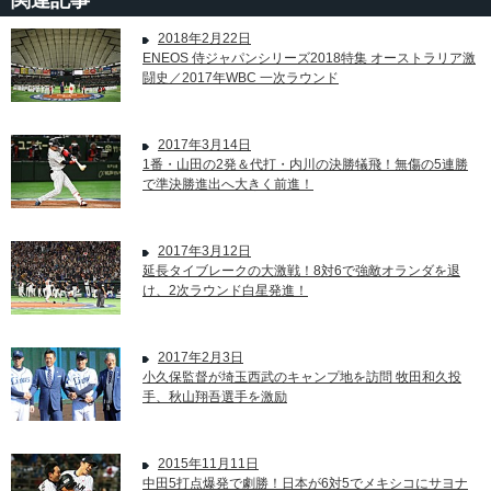
関連記事
2018年2月22日
ENEOS 侍ジャパンシリーズ2018特集 オーストラリア激
闘史／2017年WBC 一次ラウンド
2017年3月14日
1番・山田の2発＆代打・内川の決勝犠飛！無傷の5連勝
で準決勝進出へ大きく前進！
2017年3月12日
延長タイブレークの大激戦！8対6で強敵オランダを退
け、2次ラウンド白星発進！
2017年2月3日
小久保監督が埼玉西武のキャンプ地を訪問 牧田和久投
手、秋山翔吾選手を激励
2015年11月11日
中田5打点爆発で劇勝！日本が6対5でメキシコにサヨナ