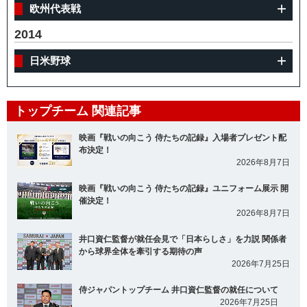
欧州代表戦
2014
日米野球
トップチーム 関連記事
映画『戦いの向こう 侍たちの記録』入場者プレゼント配
布決定！
2026年8月7日
映画『戦いの向こう 侍たちの記録』ユニフォーム展示 開
催決定！
2026年8月7日
井口資仁監督が就任会見で「日本らしさ」を力説 関係者
から球界全体を牽引する期待の声
2026年7月25日
侍ジャパントップチーム 井口資仁監督の就任について
2026年7月25日