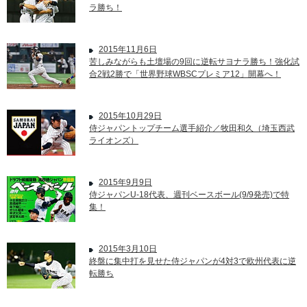
ラ勝ち！
2015年11月6日
苦しみながらも土壇場の9回に逆転サヨナラ勝ち！強化試
合2戦2勝で「世界野球WBSCプレミア12」開幕へ！
2015年10月29日
侍ジャパントップチーム選手紹介／牧田和久（埼玉西武
ライオンズ）
2015年9月9日
侍ジャパンU-18代表、週刊ベースボール(9/9発売)で特
集！
2015年3月10日
終盤に集中打を見せた侍ジャパンが4対3で欧州代表に逆
転勝ち