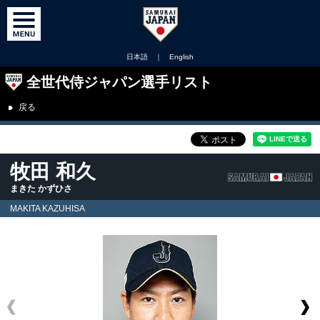
日本語
｜
English
全世代侍ジャパン選手リスト
戻る
牧田 和久
まきた かずひさ
MAKITA KAZUHISA