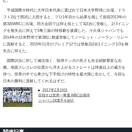
む。
平成国際大時代に大学日本代表に選ばれて日米大学野球に出場。ドラ
フト2位で西武に入団すると、プロ1年目から結果を残して前回2013年の
第3回WBCに出場。同大会回では抑え役として3試合に登板し、計3イニン
グを無失点に抑えて5奪三振の快投劇を披露した。小久保ジャパンでも
2014年の日米野球で第3戦に救援登板してノーヒット・ノーラン・リレー
に貢献すると、2015年11月のプレミア12では登板2試合1イニング1/3を無
失点に抑えた。
国際試合に対して滅法強く、投球テンポの良さも光る経験豊富な右
腕。地面スレスレの位置から浮き上がるストレートは球速以上の威力を
持つ。世界の中でも希少な下手投げの特性を最大限に生かして、今回も
日本の勝利に貢献してくれるはずだ。
2017年2月24日
目指すは世界一奪還 WBC出場侍
ジャパン28選手を紹介