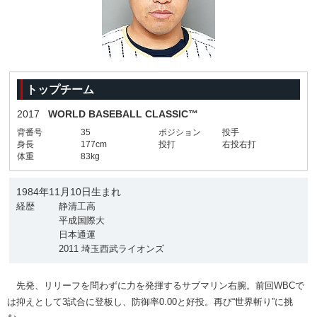
トップチーム
2017
WORLD BASEBALL CLASSIC™
背番号
35
ポジション
投手
身長
177cm
投打
右投右打
体重
83kg
1984年11月10日生まれ
経歴
静清工高
平成国際大
日本通運
2011 埼玉西武ライオンズ
先発、リリーフを問わずに力を発揮するサブマリン右腕。前回WBCで
は抑えとして3試合に登板し、防御率0.00と好投。再び“世界斬り”に挑