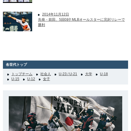
2014年11月12日
先発・前田、5回0封! MLBオールスターに完封リレーで
勝利
各世代トップ
トップチーム
社会人
U-23 / U-21
大学
U-18
U-15
U-12
女子