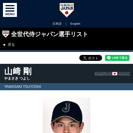
日本語
｜
English
全世代侍ジャパン選手リスト
戻る
山﨑 剛
やまさき つよし
YAMASAKI TSUYOSHI