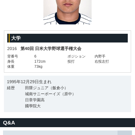
大学
2016
第40回 日米大学野球選手権大会
背番号
6
ポジション
内野手
身長
172cm
投打
右投左打
体重
73kg
1995年12月29日生まれ
経歴
田隈ジュニア（飯倉小）
城南サニーボーイズ（原中）
日章学園高
國學院大
Q&A