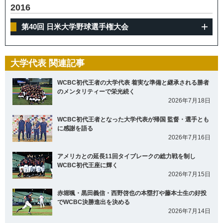
2016
第40回 日米大学野球選手権大会
大学代表 関連記事
WCBC初代王者の大学代表 着実な準備と継承される勝者
のメンタリティーで栄光続く
2026年7月18日
WCBC初代王者となった大学代表が帰国 監督・選手とも
に感謝を語る
2026年7月16日
アメリカとの延長11回タイブレークの総力戦を制し
WCBC初代王座に輝く
2026年7月15日
赤堀颯・黒田義信・西野啓也の本塁打や藤本士生の好投
でWCBC決勝進出を決める
2026年7月14日