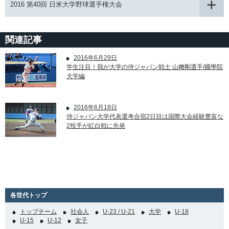
2016 第40回 日米大学野球選手権大会
関連記事
2016年6月29日
学生注目！我が大学の侍ジャパン戦士 山﨑剛選手/國學院
大学編
2016年6月18日
侍ジャパン大学代表選考合宿2日目は国際大会経験豊富な
2投手が紅白戦に先発
各世代トップ
トップチーム
社会人
U-23 / U-21
大学
U-18
U-15
U-12
女子