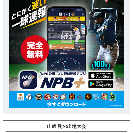
山﨑 剛の出場大会