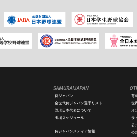
SAMURAIJAPAN
OT
侍ジャパン
育
ム
全世代侍ジャパン選手リスト
世
野球日本代表について
オ
出場スケジュール
サ
公式
侍ジャパンメディア情報
公