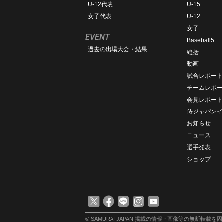
U-12代表
U-15
女子代表
U-12
女子
EVENT
Baseball5
過去の出場大会・結果
総括
動画
試合レポー
チームレポ
会見レポー
侍ジャパン
お知らせ
ニュース
選手発表
ショップ
© SAMURAI JAPAN
掲載の情報・画像等の無断転載を固