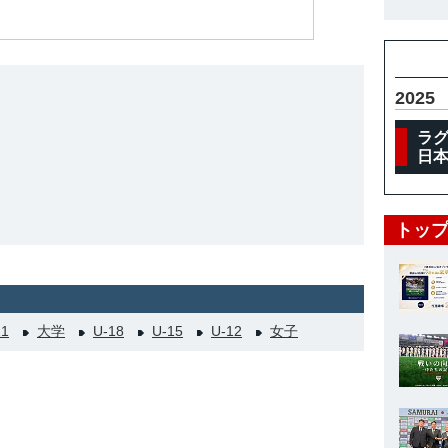
2025
ラグ
日本
トップ
21
大学
U-18
U-15
U-12
女子