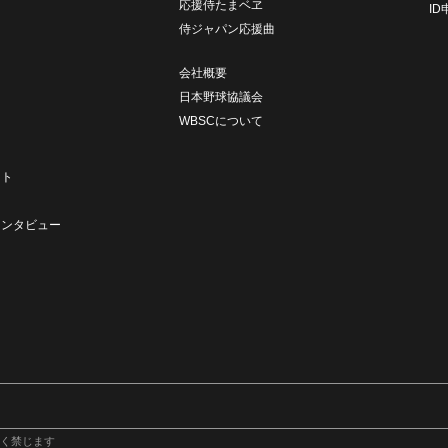
応援侍たまベヱ
I
侍ジャパン応援曲
会社概要
日本野球協議会
WBSCについて
ト
ート
ト
インタビュー
く禁じます