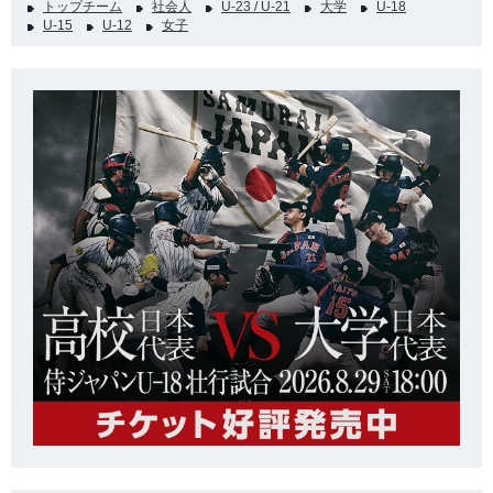
トップチーム
社会人
U-23 / U-21
大学
U-18
U-15
U-12
女子