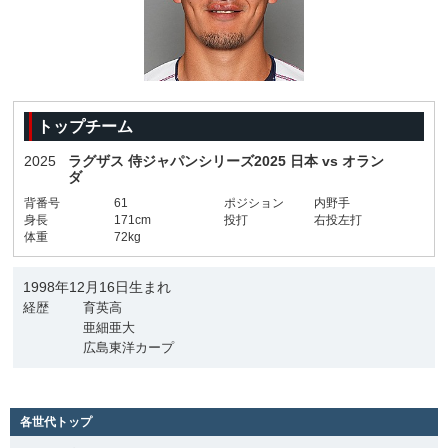
トップチーム
2025
ラグザス 侍ジャパンシリーズ2025 日本 vs オラン
ダ
背番号
61
ポジション
内野手
身長
171cm
投打
右投左打
体重
72kg
1998年12月16日生まれ
経歴
育英高
亜細亜大
広島東洋カープ
各世代トップ