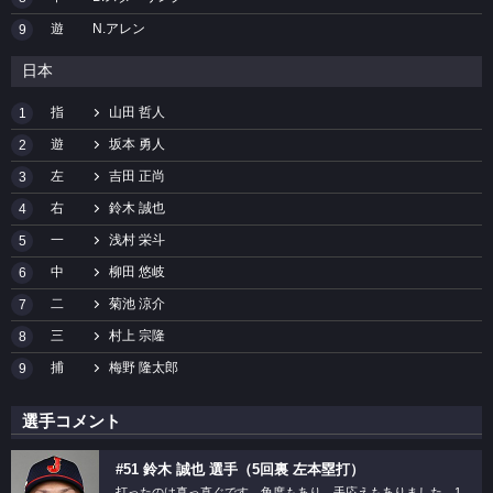
遊
N.アレン
9
日本
指
山田 哲人
1
遊
坂本 勇人
2
左
吉田 正尚
3
右
鈴木 誠也
4
一
浅村 栄斗
5
中
柳田 悠岐
6
二
菊池 涼介
7
三
村上 宗隆
8
捕
梅野 隆太郎
9
選手コメント
#51 鈴木 誠也 選手（5回裏 左本塁打）
打ったのは真っ直ぐです。角度もあり、手応えもありました。1