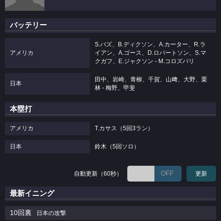
バッテリー
S.バズ、B.ディクソン、A.カーター、R.ラ
アメリカ
イアン、A.ゴース、D.ロバートソン、S.マ
クガフ、E.ジャクソン - M.コロズバリ
田中、岩崎、青柳、千賀、山﨑、大野、栗
日本
林 - 梅野、甲斐
本塁打
アメリカ
T.カサス（5回3ラン）
日本
鈴木（5回ソロ）
OFF
自動更新（60秒）
更新
最新イニング
10回裏
日本の攻撃