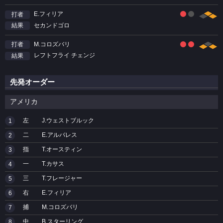
E.フィリア
打者
セカンドゴロ
結果
M.コロズバリ
打者
レフトフライ チェンジ
結果
先発オーダー
アメリカ
左
J.ウェストブルック
1
二
E.アルバレス
2
指
T.オースティン
3
一
T.カサス
4
三
T.フレージャー
5
右
E.フィリア
6
捕
M.コロズバリ
7
中
B.スターリング
8