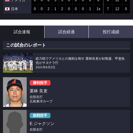
アメリカ
0
0
0
3
3
0
0
0
0
0
6
12
2
日本
0
0
2
1
2
0
0
0
1
1x
7
12
0
試合速報
試合経過
投打成績
この試合のレポート
総力戦でアメリカとの激戦を制す 栗林良吏が好救援、甲斐拓
也がサヨナラ打
2021年8月2日
勝利投手
栗林 良吏
右投右打
広島東洋カープ
敗戦投手
E.ジャクソン
右投右打