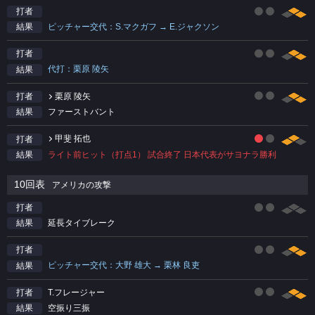
打者
ピッチャー交代：S.マクガフ → E.ジャクソン
結果
打者
代打：栗原 陵矢
結果
栗原 陵矢
打者
ファーストバント
結果
甲斐 拓也
打者
ライト前ヒット（打点1） 試合終了 日本代表がサヨナラ勝利
結果
10回表
アメリカの攻撃
打者
延長タイブレーク
結果
打者
ピッチャー交代：大野 雄大 → 栗林 良吏
結果
T.フレージャー
打者
空振り三振
結果