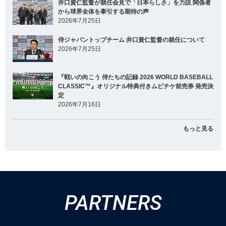
井口資仁監督が就任会見で「日本らしさ」を力説 関係者
から球界全体を牽引する期待の声
2026年7月25日
侍ジャパントップチーム 井口資仁監督の就任について
2026年7月25日
『戦いの向こう 侍たちの記録 2026 WORLD BASEBALL
CLASSIC™』オリジナル特典付きムビチケ前売券 発売決
定
2026年7月16日
もっと見る
PARTNERS