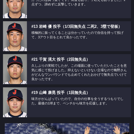
点ずつ、諦めずに反撃していきます。
#13 岩崎 優 投手（1/3回無失点 二死2、3塁で登板）
積極的に振ってくることは分かっていたので自信を持って投げ
て、3アウト目をとれて良かったです。
#21 千賀 滉大 投手（2回無失点）
久しぶりの実戦でしたが、この場面に使っていただいたことを意
気に感じて投げました。抑えないといけない立場なので梅野さん
がどんなワンバウンドでも止めてくれたおかげで無失点でいけて
良かったです。
#19 山﨑 康晃 投手（1回無失点）
味方ががんばっていたので、自分の仕事を全うするつもりでし
た。最後の1球まで、ベンチから味方を応援します。