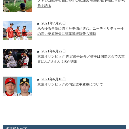
メキシコ戦を翌日に控え公式練習 先発の森下暢仁らが抱
負を語る
2021年7月20日
あらゆる事態に備えた準備が進む。ユーティリティー性
の高い栗原陵矢に稲葉篤紀監督も期待
2021年6月22日
東京オリンピック 内定選手紹介／捕手は国際大会での重
責にふさわしい2名が選出
2021年6月18日
東京オリンピックの内定選手変更について
各世代トップ