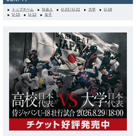
トップチーム
社会人
U-23 / U-21
大学
U-18
U-15
U-12
女子