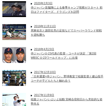
2020年2月3日
侍ジャパン首脳陣による春季キャンプ視察がスタート 初
日はファイターズ、ドラゴンズを訪問
2019年11月11日
周東佑京と源田壮亮の足技などでスーパーラウンド初戦
を逆転勝ち
2018年4月23日
侍ジャパンU-23代表の監督・コーチが決定 「第2回
WBSC U-23ワールドカップ」に出場
2017年12月10日
「日本通運×侍ジャパン」野球教室で稲葉監督と建山投手
コーチが子どもたちと触れ合う
2017年11月9日
稲葉ジャパンいよいよ始動 宮崎合宿初日から意欲的な姿
勢光る