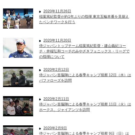
2020年11月26日
稲葉篤紀監督が約1年ぶりの指揮 東京五輪本番を見据え
たベンチワークを行う
2020年11月20日
侍ジャパントップチーム稲葉篤紀監督・建山義紀コー
チ・井端弘和コーチのみやざきフェニックス・リーグで
の指揮について
2020年2月12日
侍ジャパン首脳陣による春季キャンプ視察 12日（水）は
バファローズを訪問
2020年2月11日
侍ジャパン首脳陣による春季キャンプ視察 11日（火）は
ホークス、ジャイアンツを訪問
2020年2月9日
侍ジャパン首脳陣による春季キャンプ視察 9日（日）は