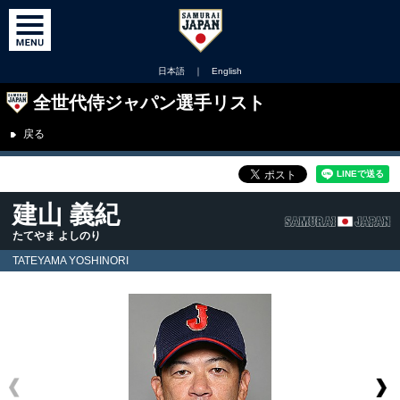
日本語
｜
English
全世代侍ジャパン選手リスト
戻る
建山 義紀
たてやま よしのり
TATEYAMA YOSHINORI