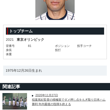
トップチーム
2021
東京オリンピック
背番号
81
ポジション
投手コーチ
身長
投打
体重
1975年12月26日生まれ
関連記事
2020年11月27日
稲葉篤紀監督の積極策でダメ押し点をもぎ取り日本ハム
勝利 年内最後の指揮を終える