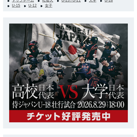
トップチーム
社会人
U-23 / U-21
大学
U-18
U-15
U-12
女子