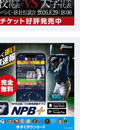
稲葉 篤紀
監督
金子 誠
コーチ
建山 義紀
コーチ
村田 善則
コーチ
井端 弘和
コーチ
清水 雅治
コーチ
野田 昇吾
投手
又吉 克樹
投手