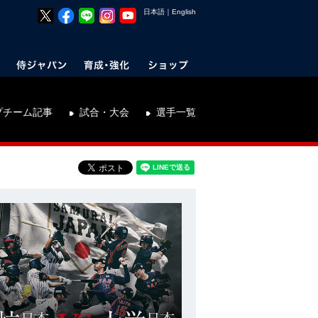
日本語
｜
English
プチーム記事
試合・大会
選手一覧