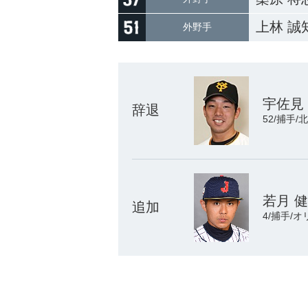
上林 誠
外野手
宇佐見
辞退
52/捕手
若月 
追加
4/捕手/