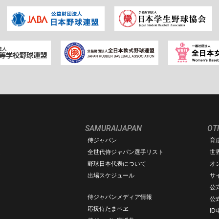
SAMURAIJAPAN
OT
侍ジャパン
育
ム
全世代侍ジャパン選手リスト
世
野球日本代表について
オ
出場スケジュール
サ
公式
侍ジャパンメディア情報
公
応援侍たまベヱ
I