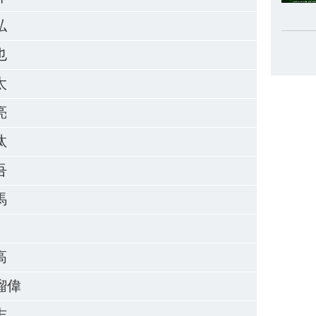
弘
也
太
亮
汰
吾
馬
高
瑠偉
志