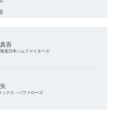
知
 真吾
辞退
/北海道日本ハムファイターズ
健矢
追加
オリックス・バファローズ