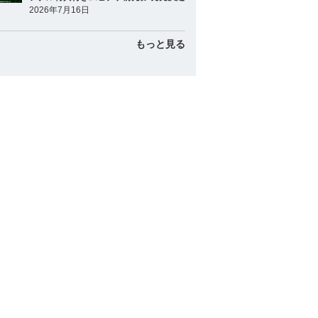
2026年7月16日
宇佐見 真吾
捕手
もっと見る
甲斐 拓也
捕手
京田 陽太
内野手
源田 壮亮
内野手
外崎 修汰
内野手
中村 奨吾
内野手
西川 龍馬
内野手
松本 剛
内野手
山川 穂高
内野手
オコエ 瑠偉
外野手
桑原 将志
外野手