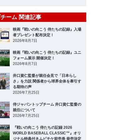
多和田 真三郎
投手
チーム 関連記事
山﨑 康晃
投手
映画『戦いの向こう 侍たちの記録』入場
近藤 大亮
者プレゼント配布決定！
投手
2026年8月7日
今永 昇太
投手
映画『戦いの向こう 侍たちの記録』ユニ
フォーム展示 開催決定！
薮田 和樹
投手
2026年8月7日
平井 克典
投手
井口資仁監督が就任会見で「日本らし
さ」を力説 関係者から球界全体を牽引す
石崎 剛
投手
る期待の声
2026年7月25日
堀 瑞輝
投手
侍ジャパントップチーム 井口資仁監督の
就任について
田口 麗斗
投手
2026年7月25日
近藤 健介
捕手
『戦いの向こう 侍たちの記録 2026
WORLD BASEBALL CLASSIC™』オリ
田村 龍弘
捕手
ジナル特典付きムビチケ前売券 発売決定