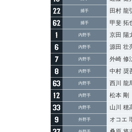
田村 龍
捕手
甲斐 拓
捕手
京田 陽
内野手
源田 壮
内野手
外崎 修
内野手
中村 奨
内野手
西川 龍
内野手
松本 剛
内野手
山川 穂
内野手
オコエ 
外野手
桑原 将
外野手