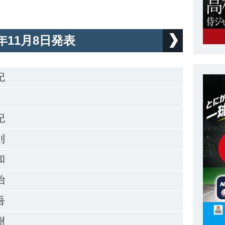
7年11月8日発表
紀
紀
則
和
治
吾
樹