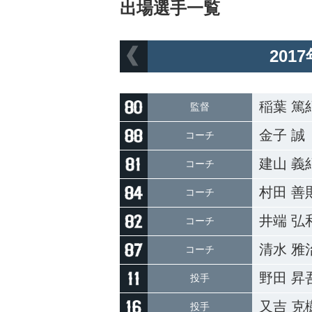
出場選手一覧
201
稲葉 篤
監督
金子 誠
コーチ
建山 義
コーチ
村田 善
コーチ
井端 弘
コーチ
清水 雅
コーチ
野田 昇
投手
又吉 克
投手