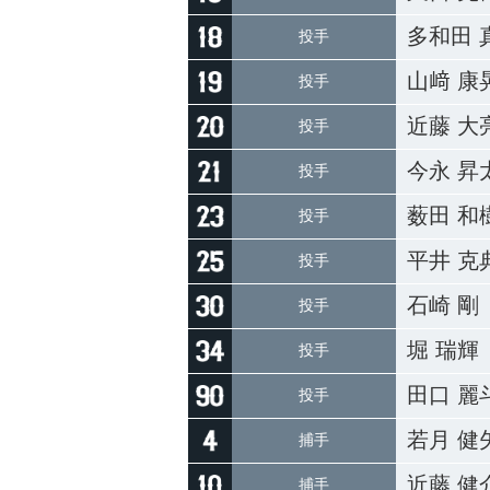
多和田 
投手
山﨑 康
投手
近藤 大
投手
今永 昇
投手
薮田 和
投手
平井 克
投手
石崎 剛
投手
堀 瑞輝
投手
田口 麗
投手
若月 健
捕手
近藤 健
捕手