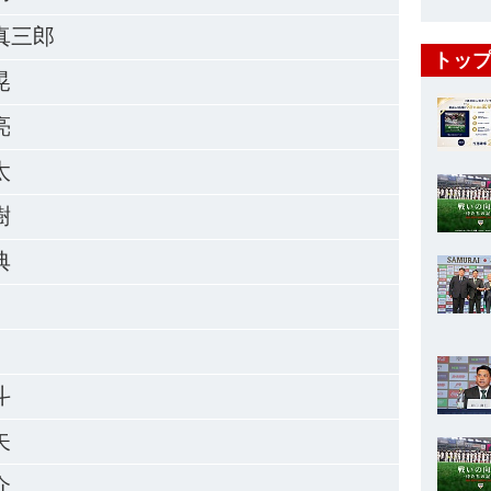
真三郎
トップ
晃
亮
太
樹
典
斗
矢
介