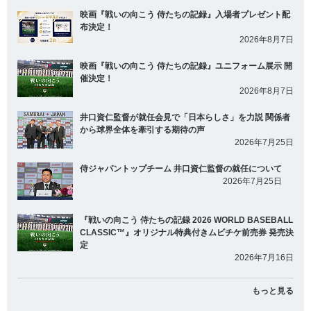
映画『戦いの向こう 侍たちの記録』入場者プレゼント配
布決定！
2026年8月7日
映画『戦いの向こう 侍たちの記録』ユニフォーム展示 開
催決定！
2026年8月7日
井口資仁監督が就任会見で「日本らしさ」を力説 関係者
から球界全体を牽引する期待の声
2026年7月25日
侍ジャパントップチーム 井口資仁監督の就任について
2026年7月25日
『戦いの向こう 侍たちの記録 2026 WORLD BASEBALL
CLASSIC™』オリジナル特典付きムビチケ前売券 発売決
定
2026年7月16日
もっと見る