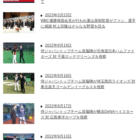
て
2023年3月23日
WBC優勝帰国会見が行われ栗山英樹監督がファン、選手
に感謝 村上宗隆はさらなる野望を語る
2022年9月19日
侍ジャパントップチーム首脳陣が北海道日本ハムファイ
ターズ 対 千葉ロッテマリーンズを視察
2022年9月18日
侍ジャパントップチーム首脳陣が埼玉西武ライオンズ 対
東北楽天ゴールデンイーグルスを視察
2022年9月17日
侍ジャパントップチーム首脳陣が横浜DeNAベイスター
ズ 対 広島東洋カープを視察
2022年9月13日