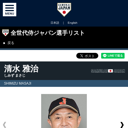
日本語
｜
English
全世代侍ジャパン選手リスト
戻る
清水 雅治
しみず まさじ
SHIMIZU MASAJI