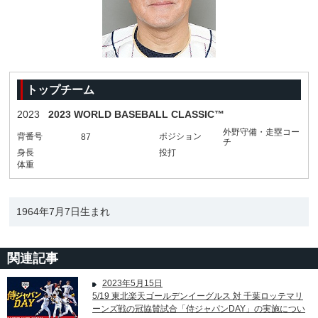
トップチーム
2023
2023 WORLD BASEBALL CLASSIC™
外野守備・走塁コー
背番号
ポジション
87
チ
身長
投打
体重
1964年7月7日生まれ
関連記事
2023年5月15日
5/19 東北楽天ゴールデンイーグルス 対 千葉ロッテマリ
ーンズ戦の冠協賛試合「侍ジャパンDAY」の実施につい