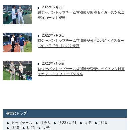
2022年7月7日
侍ジャパントップチーム首脳陣が阪神タイガース対広島
東洋カープを視察
2022年7月6日
侍ジャパントップチーム首脳陣が横浜DeNAベイスター
ズ対中日ドラゴンズを視察
2022年7月5日
侍ジャパントップチーム首脳陣が読売ジャイアンツ対東
京ヤクルトスワローズを視察
各世代トップ
トップチーム
社会人
U-23 / U-21
大学
U-18
U-15
U-12
女子