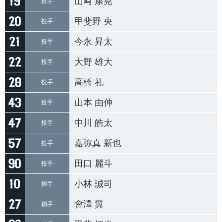
山﨑 康晃
投手
甲斐野 央
投手
今永 昇太
投手
大野 雄大
投手
高橋 礼
投手
山本 由伸
投手
中川 皓太
投手
嘉弥真 新也
投手
田口 麗斗
投手
小林 誠司
捕手
會澤 翼
捕手