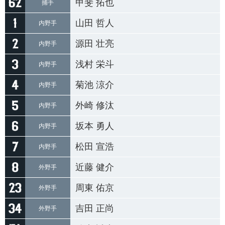
甲斐 拓也
捕手
山田 哲人
内野手
源田 壮亮
内野手
浅村 栄斗
内野手
菊池 涼介
内野手
外崎 修汰
内野手
坂本 勇人
内野手
松田 宣浩
内野手
近藤 健介
外野手
周東 佑京
外野手
吉田 正尚
外野手