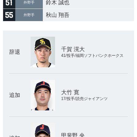
鈴木 誠也
外野手
秋山 翔吾
外野手
千賀 滉大
辞退
41/投手/福岡ソフトバンクホークス
大竹 寛
追加
17/投手/読売ジャイアンツ
甲斐野 央