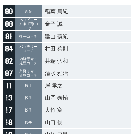
稲葉 篤紀
監督
ヘッドコー
金子 誠
チ 兼 打撃コ
ーチ
建山 義紀
投手コーチ
バッテリー
村田 善則
コーチ
内野守備・
井端 弘和
走塁コーチ
外野守備・
清水 雅治
走塁コーチ
岸 孝之
投手
山岡 泰輔
投手
大竹 寛
投手
山口 俊
投手