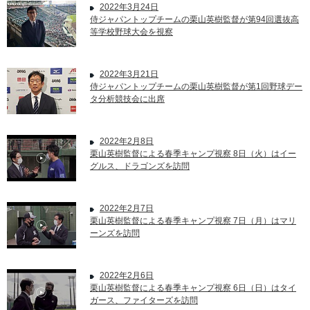
2022年3月24日
侍ジャパントップチームの栗山英樹監督が第94回選抜高
等学校野球大会を視察
2022年3月21日
侍ジャパントップチームの栗山英樹監督が第1回野球デー
タ分析競技会に出席
2022年2月8日
栗山英樹監督による春季キャンプ視察 8日（火）はイー
グルス、ドラゴンズを訪問
2022年2月7日
栗山英樹監督による春季キャンプ視察 7日（月）はマリ
ーンズを訪問
2022年2月6日
栗山英樹監督による春季キャンプ視察 6日（日）はタイ
ガース、ファイターズを訪問