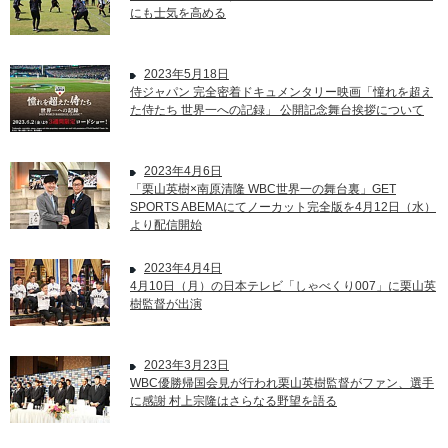
にも士気を高める
2023年5月18日
侍ジャパン 完全密着ドキュメンタリー映画「憧れを超え
た侍たち 世界一への記録」 公開記念舞台挨拶について
2023年4月6日
「栗山英樹×南原清隆 WBC世界一の舞台裏」GET
SPORTS ABEMAにてノーカット完全版を4月12日（水）
より配信開始
2023年4月4日
4月10日（月）の日本テレビ「しゃべくり007」に栗山英
樹監督が出演
2023年3月23日
WBC優勝帰国会見が行われ栗山英樹監督がファン、選手
に感謝 村上宗隆はさらなる野望を語る