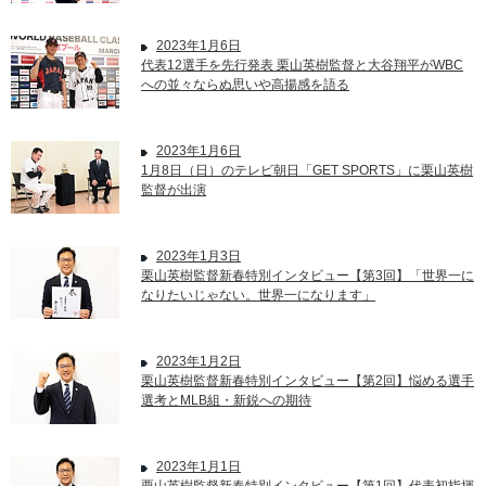
2023年1月6日
代表12選手を先行発表 栗山英樹監督と大谷翔平がWBC
への並々ならぬ思いや高揚感を語る
2023年1月6日
1月8日（日）のテレビ朝日「GET SPORTS」に栗山英樹
監督が出演
2023年1月3日
栗山英樹監督新春特別インタビュー【第3回】「世界一に
なりたいじゃない。世界一になります」
2023年1月2日
栗山英樹監督新春特別インタビュー【第2回】悩める選手
選考とMLB組・新鋭への期待
2023年1月1日