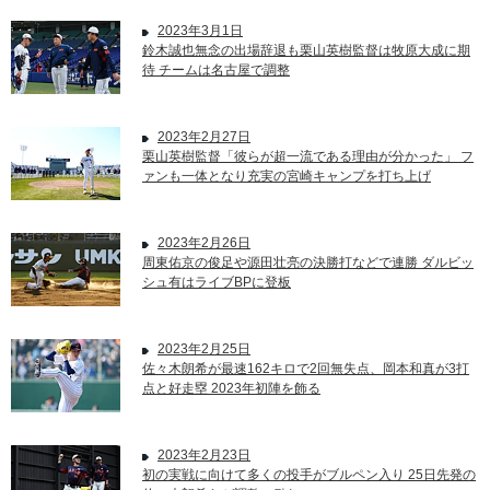
2023年3月1日
鈴木誠也無念の出場辞退も栗山英樹監督は牧原大成に期
待 チームは名古屋で調整
2023年2月27日
栗山英樹監督「彼らが超一流である理由が分かった」 フ
ァンも一体となり充実の宮崎キャンプを打ち上げ
2023年2月26日
周東佑京の俊足や源田壮亮の決勝打などで連勝 ダルビッ
シュ有はライブBPに登板
2023年2月25日
佐々木朗希が最速162キロで2回無失点、岡本和真が3打
点と好走塁 2023年初陣を飾る
2023年2月23日
初の実戦に向けて多くの投手がブルペン入り 25日先発の