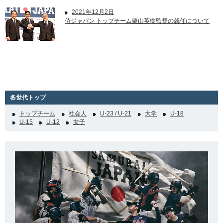
2021年12月2日
侍ジャパン トップチーム栗山英樹監督の就任について
各世代トップ
トップチーム
社会人
U-23 / U-21
大学
U-18
U-15
U-12
女子