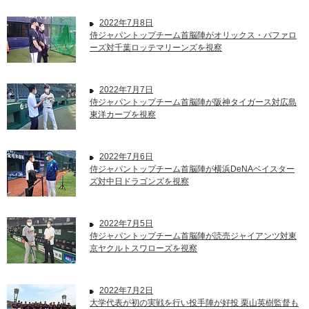
2022年7月8日
侍ジャパントップチーム首脳陣がオリックス・バファロ
ーズ対千葉ロッテマリーンズを視察
2022年7月7日
侍ジャパントップチーム首脳陣が阪神タイガース対広島
東洋カープを視察
2022年7月6日
侍ジャパントップチーム首脳陣が横浜DeNAベイスター
ズ対中日ドラゴンズを視察
2022年7月5日
侍ジャパントップチーム首脳陣が読売ジャイアンツ対東
京ヤクルトスワローズを視察
2022年7月2日
大学代表が初の実戦を行い投手陣が好投 栗山英樹監督も