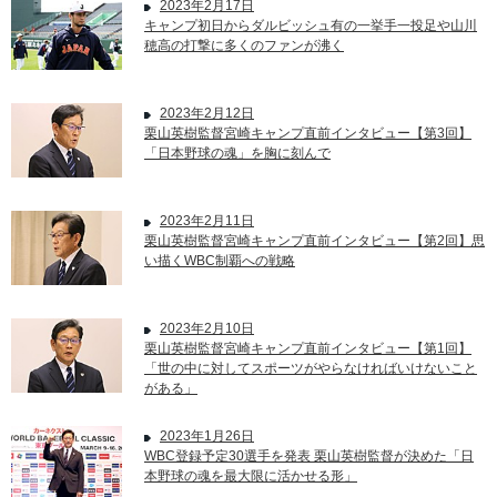
2023年2月17日
キャンプ初日からダルビッシュ有の一挙手一投足や山川
穂高の打撃に多くのファンが沸く
2023年2月12日
栗山英樹監督宮崎キャンプ直前インタビュー【第3回】
「日本野球の魂」を胸に刻んで
2023年2月11日
栗山英樹監督宮崎キャンプ直前インタビュー【第2回】思
い描くWBC制覇への戦略
2023年2月10日
栗山英樹監督宮崎キャンプ直前インタビュー【第1回】
「世の中に対してスポーツがやらなければいけないこと
がある」
2023年1月26日
WBC登録予定30選手を発表 栗山英樹監督が決めた「日
本野球の魂を最大限に活かせる形」