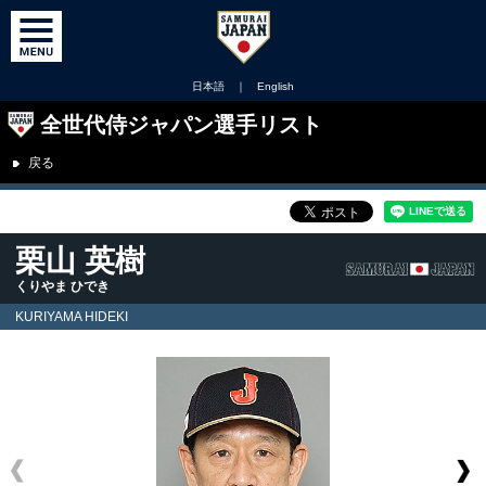
日本語
｜
English
全世代侍ジャパン選手リスト
戻る
栗山 英樹
くりやま ひでき
KURIYAMA HIDEKI