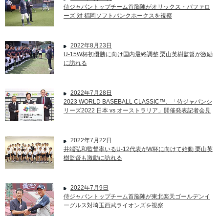
侍ジャパントップチーム首脳陣がオリックス・バファロ
ーズ 対 福岡ソフトバンクホークスを視察
2022年8月23日
U-15W杯初優勝に向け国内最終調整 栗山英樹監督が激励
に訪れる
2022年7月28日
2023 WORLD BASEBALL CLASSIC™、「侍ジャパンシ
リーズ2022 日本 vs オーストラリア」開催発表記者会見
2022年7月22日
井端弘和監督率いるU-12代表がW杯に向けて始動 栗山英
樹監督も激励に訪れる
2022年7月9日
侍ジャパントップチーム首脳陣が東北楽天ゴールデンイ
ーグルス対埼玉西武ライオンズを視察