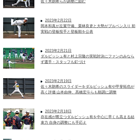
佐々木朗希らが調整に励む
2023年2月22日
岡本和真が左翼守備、栗林良吏と大勢がブルペン入り 初
実戦の登板投手と登板順を公表
2023年2月21日
ダルビッシュ有と村上宗隆の実戦対決にファンのみなら
ず選手・スタッフも釘づけ
2023年2月19日
佐々木朗希のスライダーをダルビッシュ有や甲斐拓也が
高く評価 山本由伸、髙橋宏斗らも順調に調整
2023年2月18日
存在感が際立つダルビッシュ有を中心に早くも高まる結
束力 自身の調整にも手応え