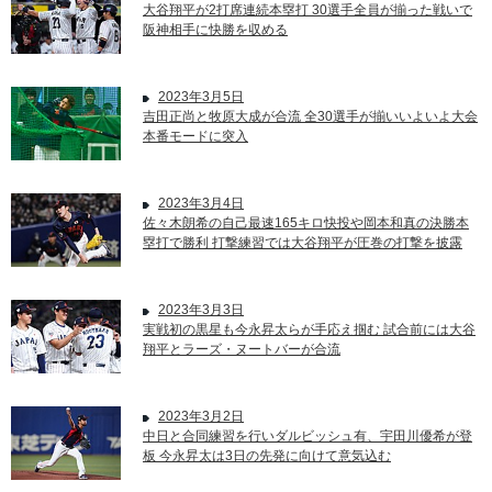
大谷翔平が2打席連続本塁打 30選手全員が揃った戦いで
阪神相手に快勝を収める
2023年3月5日
吉田正尚と牧原大成が合流 全30選手が揃いいよいよ大会
本番モードに突入
2023年3月4日
佐々木朗希の自己最速165キロ快投や岡本和真の決勝本
塁打で勝利 打撃練習では大谷翔平が圧巻の打撃を披露
2023年3月3日
実戦初の黒星も今永昇太らが手応え掴む 試合前には大谷
翔平とラーズ・ヌートバーが合流
2023年3月2日
中日と合同練習を行いダルビッシュ有、宇田川優希が登
板 今永昇太は3日の先発に向けて意気込む