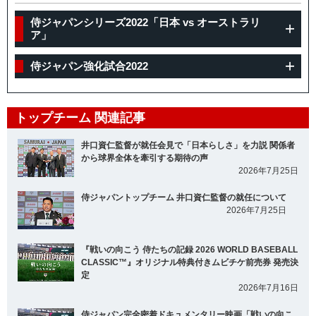
侍ジャパンシリーズ2022「日本 vs オーストラリ
ア」
侍ジャパン強化試合2022
トップチーム 関連記事
井口資仁監督が就任会見で「日本らしさ」を力説 関係者
から球界全体を牽引する期待の声
2026年7月25日
侍ジャパントップチーム 井口資仁監督の就任について
2026年7月25日
『戦いの向こう 侍たちの記録 2026 WORLD BASEBALL
CLASSIC™』オリジナル特典付きムビチケ前売券 発売決
定
2026年7月16日
侍ジャパン完全密着ドキュメンタリー映画「戦いの向こ