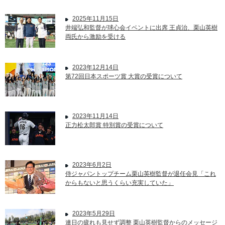
2025年11月15日
井端弘和監督が球心会イベントに出席 王貞治、栗山英樹
両氏から激励を受ける
2023年12月14日
第72回日本スポーツ賞 大賞の受賞について
2023年11月14日
正力松太郎賞 特別賞の受賞について
2023年6月2日
侍ジャパントップチーム栗山英樹監督が退任会見「これ
からもないと思うくらい充実していた」
2023年5月29日
連日の疲れも見せず調整 栗山英樹監督からのメッセージ