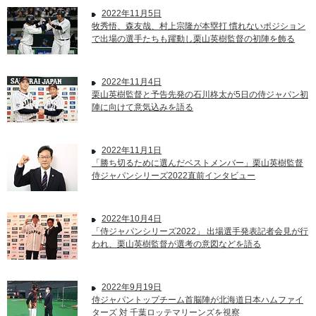
2022年11月5日
牧秀悟、森友哉、村上宗隆が本塁打 慣れないポジション
で出場の選手たちも躍動し栗山英樹監督の初陣を飾る
2022年11月4日
栗山英樹監督と予告先発の石川柊太が5日の侍ジャパン初
陣に向けて意気込みを語る
2022年11月1日
「勝ち切るために選んだベストメンバー」栗山英樹監督
侍ジャパンシリーズ2022直前インタビュー
2022年10月4日
「侍ジャパンシリーズ2022」 出場選手発表記者会見が行
われ、栗山英樹監督が選考の意図などを語る
2022年9月19日
侍ジャパントップチーム首脳陣が北海道日本ハムファイ
ターズ 対 千葉ロッテマリーンズを視察