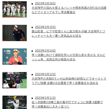
2023年3月16日
大谷翔平の流れを変えるバントや岡本和真の5打点の活躍
などでイタリアを下し準決勝進出
2023年3月15日
栗山監督、ピアザ監督ともに総力戦を示唆 大谷翔平とフ
レッチャーも大一番へ意気込みを語る
2023年3月14日
準々決勝に向けて源田壮亮らが元気な姿を見せる ダルビ
ッシュ有、吉田正尚が抱負を語る
2023年3月12日
大谷翔平の先制3ランや山本由伸の好投などでオーストラ
リアに快勝 全勝の1位通過で準々決勝進出を決める
2023年3月11日
佐々木朗希の8奪三振や集中打でチェコに快勝 3連勝で
準々決勝進出に大きく近づく