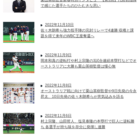
栗山英樹監督新春特別インタビュー【第1回】代表初指揮
で感じた選手たちのひたむきな思い
2022年11月10日
佐々木朗希ら強力投手陣の完封リレーで4連勝 収穫と課
題を得て来年のWBC王座奪還へ
2022年11月9日
岡本和真の逆転打や村上宗隆の3試合連続本塁打などでオ
ーストラリアに大勝も栗山英樹監督は慢心無
2022年11月8日
オーストラリア戦に向けて栗山英樹監督や9日先発の今永
昇太、10日先発の佐々木朗希らが意気込みを語る
2022年11月6日
村上宗隆、山田哲人、塩見泰隆の本塁打で巨人に逆転勝
ち 各選手が持ち味を存分に発揮し連勝