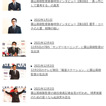
栗山英樹監督新春特別インタビュー【第2回】「真っ平に
して選考する」の真意
2022年1月1日
栗山英樹監督新春特別インタビュー【第1回】選手・コー
チの人選、初陣の狙い
2021年12月4日
12月5日のTBS「サンデーモーニング」に栗山英樹監督が
生出演
2021年12月2日
12月2日のテレビ朝日「報道ステーション」に栗山英樹
監督が生出演
2021年12月2日
栗山英樹新監督の就任発表記者会見が行われ、球界発展
のための並々ならぬ決意を語る