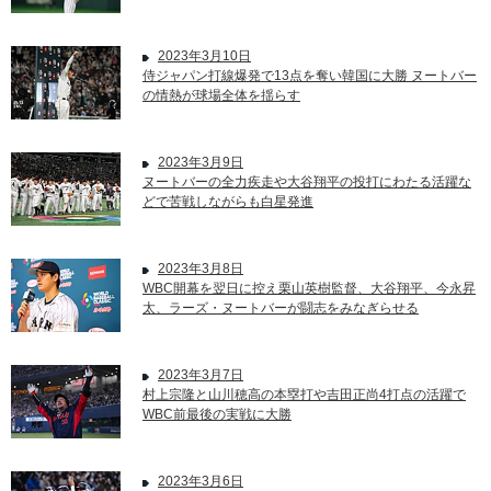
2023年3月10日
侍ジャパン打線爆発で13点を奪い韓国に大勝 ヌートバー
の情熱が球場全体を揺らす
2023年3月9日
ヌートバーの全力疾走や大谷翔平の投打にわたる活躍な
どで苦戦しながらも白星発進
2023年3月8日
WBC開幕を翌日に控え栗山英樹監督、大谷翔平、今永昇
太、ラーズ・ヌートバーが闘志をみなぎらせる
2023年3月7日
村上宗隆と山川穂高の本塁打や吉田正尚4打点の活躍で
WBC前最後の実戦に大勝
2023年3月6日