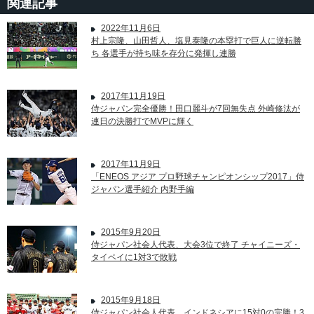
関連記事
2022年11月6日
村上宗隆、山田哲人、塩見泰隆の本塁打で巨人に逆転勝
ち 各選手が持ち味を存分に発揮し連勝
2017年11月19日
侍ジャパン完全優勝！田口麗斗が7回無失点 外崎修汰が
連日の決勝打でMVPに輝く
2017年11月9日
「ENEOS アジア プロ野球チャンピオンシップ2017」侍
ジャパン選手紹介 内野手編
2015年9月20日
侍ジャパン社会人代表、大会3位で終了 チャイニーズ・
タイペイに1対3で敗戦
2015年9月18日
侍ジャパン社会人代表、インドネシアに15対0の完勝！3