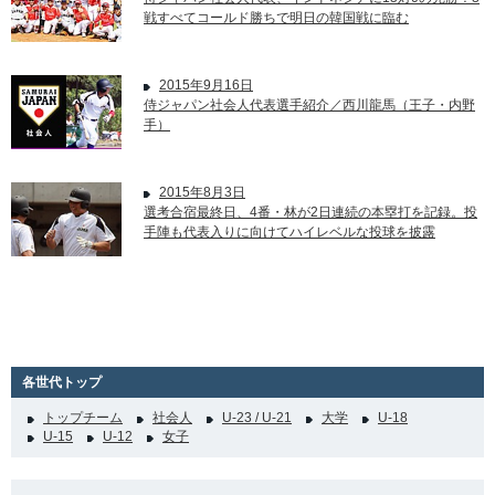
戦すべてコールド勝ちで明日の韓国戦に臨む
2015年9月16日
侍ジャパン社会人代表選手紹介／西川龍馬（王子・内野
手）
2015年8月3日
選考合宿最終日、4番・林が2日連続の本塁打を記録。投
手陣も代表入りに向けてハイレベルな投球を披露
各世代トップ
トップチーム
社会人
U-23 / U-21
大学
U-18
U-15
U-12
女子