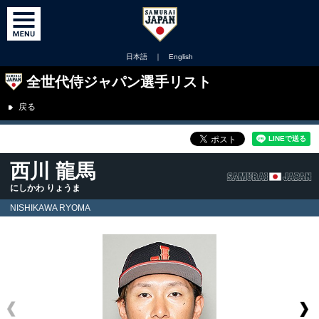
日本語
｜
English
全世代侍ジャパン選手リスト
戻る
西川 龍馬
にしかわ りょうま
NISHIKAWA RYOMA