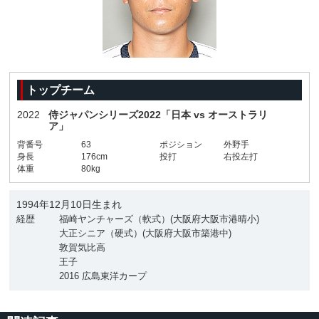
トップチーム
2022
侍ジャパンシリーズ2022「日本 vs オーストラリ
ア」
背番号
63
ポジション
外野手
身長
176cm
投打
右投左打
体重
80kg
1994年12月10日生まれ
経歴
福崎ヤンチャーズ（軟式）(大阪府大阪市港晴小)
大正シニア（硬式）(大阪府大阪市築港中)
敦賀気比高
王子
2016 広島東洋カープ