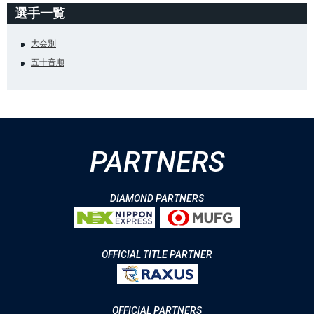
選手一覧
大会別
五十音順
PARTNERS
DIAMOND PARTNERS
OFFICIAL TITLE PARTNER
OFFICIAL PARTNERS