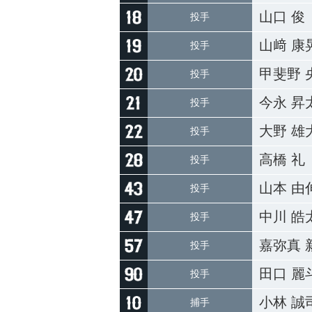
山口 俊
投手
山﨑 康
投手
甲斐野 
投手
今永 昇
投手
大野 雄
投手
高橋 礼
投手
山本 由
投手
中川 皓
投手
嘉弥真 
投手
田口 麗
投手
小林 誠
捕手