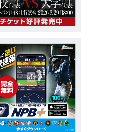
稲葉 篤紀
監督
コーチ 兼 打撃コ
金子 誠
ーチ
建山 義紀
投手コーチ
村田 善則
ッテリーコーチ
井端 弘和
守備・走塁コーチ
清水 雅治
守備・走塁コーチ
岸 孝之
投手
山岡 泰輔
投手
大竹 寛
投手