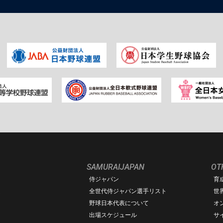
SAMURAIJAPAN
OT
侍ジャパン
育
ム
全世代侍ジャパン選手リスト
世
野球日本代表について
オ
出場スケジュール
サ