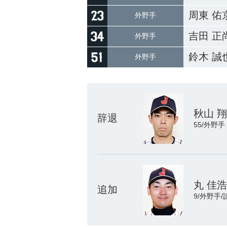
周東 佑
外野手
吉田 正
外野手
鈴木 誠
外野手
秋山 
辞退
55/外野手
丸 佳浩
追加
9/外野手