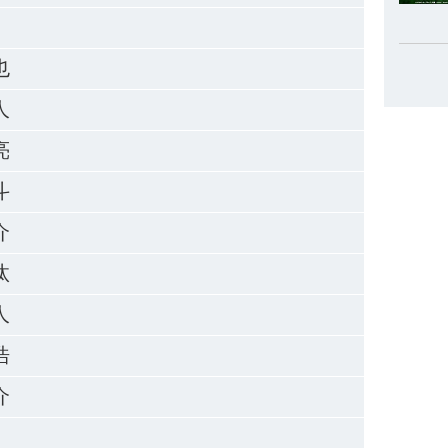
也
人
亮
斗
介
汰
人
浩
介