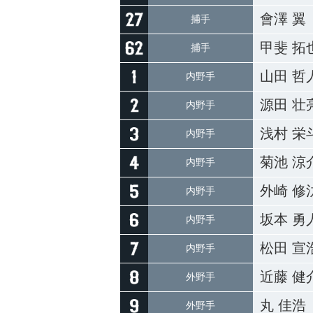
會澤 翼
捕手
甲斐 拓
捕手
山田 哲
内野手
源田 壮
内野手
浅村 栄
内野手
菊池 涼
内野手
外崎 修
内野手
坂本 勇
内野手
松田 宣
内野手
近藤 健
外野手
丸 佳浩
外野手