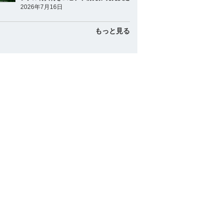
2026年7月16日
會澤 翼
捕手
もっと見る
甲斐 拓也
捕手
山田 哲人
内野手
源田 壮亮
内野手
浅村 栄斗
内野手
菊池 涼介
内野手
外崎 修汰
内野手
坂本 勇人
内野手
松田 宣浩
内野手
近藤 健介
外野手
周東 佑京
外野手