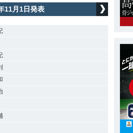
9年11月1日発表
紀
ヘッド
紀
則
バ
和
内野
治
外野
輔