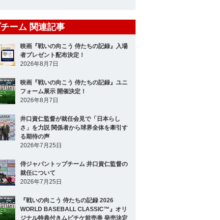
山口 俊
投手
チーム 関連記事
山﨑 康晃
投手
映画『戦いの向こう 侍たちの記録』入場
甲斐野 央
投手
者プレゼント配布決定！
2026年8月7日
今永 昇太
投手
映画『戦いの向こう 侍たちの記録』ユニ
大野 雄大
フォーム展示 開催決定！
投手
2026年8月7日
高橋 礼
投手
井口資仁監督が就任会見で「日本らし
さ」を力説 関係者から球界全体を牽引す
山本 由伸
投手
る期待の声
2026年7月25日
中川 皓太
投手
侍ジャパントップチーム 井口資仁監督の
嘉弥真 新也
投手
就任について
2026年7月25日
田口 麗斗
投手
『戦いの向こう 侍たちの記録 2026
WORLD BASEBALL CLASSIC™』オリ
小林 誠司
捕手
ジナル特典付きムビチケ前売券 発売決定