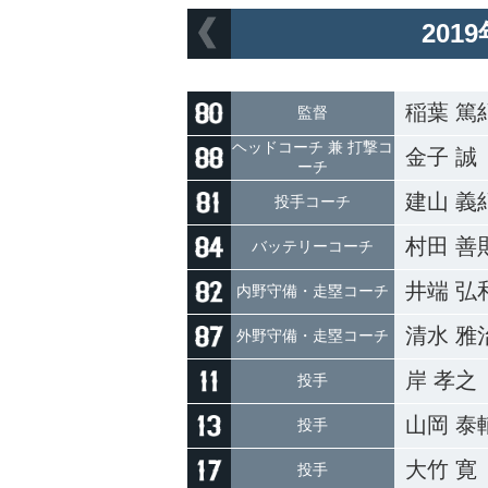
201
稲葉 篤
監督
ヘッドコーチ 兼 打撃コ
金子 誠
ーチ
建山 義
投手コーチ
村田 善
バッテリーコーチ
井端 弘
内野守備・走塁コーチ
清水 雅
外野守備・走塁コーチ
岸 孝之
投手
山岡 泰
投手
大竹 寛
投手