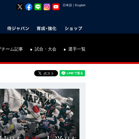
日本語
｜
English
プチーム記事
試合・大会
選手一覧