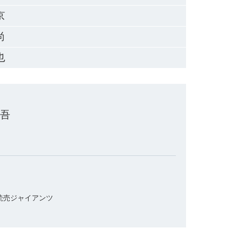
京
尚
也
翔吾
辞退
追加
/読売ジャイアンツ