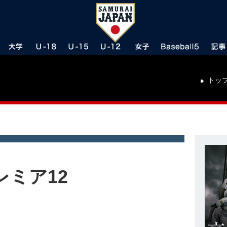
トッ
レミア12