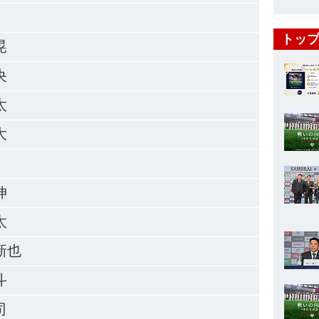
トップ
晃
央
太
大
伸
太
新也
斗
司