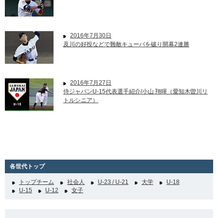
2016年7月30日
及川の好投などで難敵キューバを破り開幕2連勝
2016年7月27日
侍ジャパンU-15代表選手紹介/小山 翔暉（愛知木曽川リ
トルシニア）
各世代トップ
トップチーム
社会人
U-23 / U-21
大学
U-18
U-15
U-12
女子