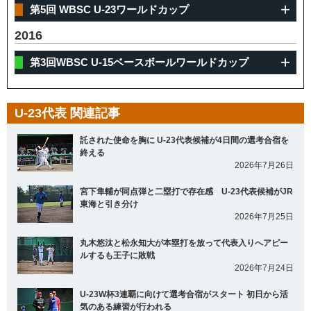
第5回 WBSC U-23ワールドカップ
2016
第3回WBSC U-15ベースボールワールドカップ
U-23代表 関連記事
託された使命を胸に U-23代表候補が4日間の選考合宿を
終える
2026年7月26日
宮下隼輔が同点弾と二塁打で存在感 U-23代表候補がJR
東海と引き分け
2026年7月25日
丸木悠汰と松永知大が本塁打を放って代表入りへアピー
ルするも王子に敗戦
2026年7月24日
U-23W杯3連覇に向けて選考合宿がスタート 初日から活
気のある練習が行われる