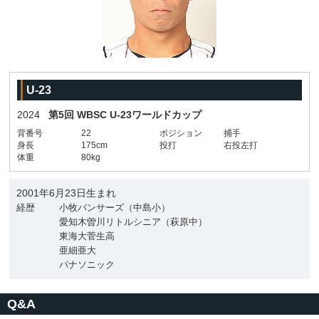
U-23
2024
第5回 WBSC U-23ワールドカップ
背番号
22
ポジション
捕手
身長
175cm
投打
右投左打
体重
80kg
2001年6月23日生まれ
経歴
小牧パンサーズ（中島小）
愛知木曽川リトルシニア（萩原中）
東海大菅生高
亜細亜大
パナソニック
Q&A