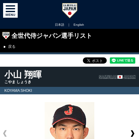
日本語
｜
English
全世代侍ジャパン選手リスト
戻る
小山 翔暉
こやま しょうき
KOYAMA SHOKI