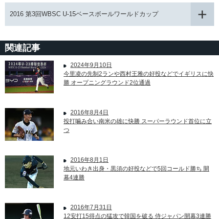
2016 第3回WBSC U-15ベースボールワールドカップ
関連記事
2024年9月10日
今里凌の先制2ランや西村王雅の好投などでイギリスに快
勝 オープニングラウンド2位通過
2016年8月4日
投打噛み合い南米の雄に快勝 スーパーラウンド首位に立
つ
2016年8月1日
地元いわき出身・黒須の好投などで5回コールド勝ち 開
幕4連勝
2016年7月31日
12安打15得点の猛攻で韓国を破る 侍ジャパン開幕3連勝