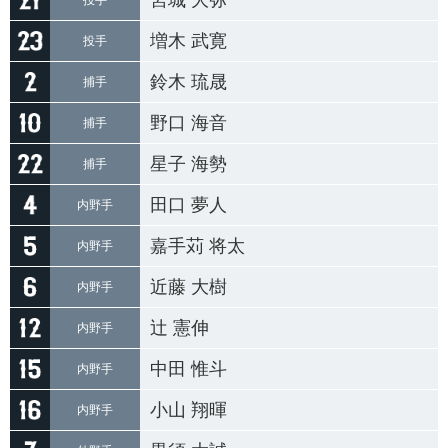
宮城 大弥
投手
増木 武寛
投手
鈴木 琉晟
捕手
野口 海音
捕手
星子 海勢
捕手
田口 夢人
内野手
嘉手苅 将太
内野手
近藤 大樹
内野手
辻 憲伸
内野手
中田 惟斗
内野手
小山 翔暉
内野手