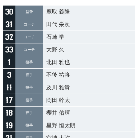
鹿取 義隆
監督
田代 栄次
コーチ
石崎 学
コーチ
大野 久
コーチ
北田 雅也
投手
不後 祐将
投手
及川 雅貴
投手
岡田 幹太
投手
櫻井 佑輝
投手
星野 恒太朗
投手