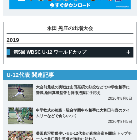
永田 晃庄の出場大会
2019
第5回 WBSC U-12 ワールドカップ
U-12代表 関連記事
大会前最後の実戦は山田亮碩の好投などで中学生相手に
善戦 桑田真澄監督も特徴把握に手応え
2026年8月6日
中学軟式の強豪・駿台学園中を相手に大和田与喜のタイ
ムリーなどで食らいつく
2026年8月5日
桑田真澄監督率いるU-12代表が直前合宿を開始 トップチ
ームの井口資仁監督が激励に訪れる