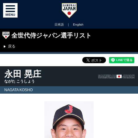
日本語
｜
English
全世代侍ジャパン選手リスト
戻る
永田 晃庄
ながた こうしょう
NAGATA KOSHO