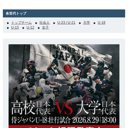
各世代トップ
トップチーム
社会人
U-23 / U-21
大学
U-18
U-15
U-12
女子