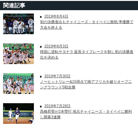
関連記事
2019年8月4日
初の決勝進出もチャイニーズ・タイペイに敗戦 準優勝で
大会を終える
2019年8月3日
韓国に逆転サヨナラ 延長タイブレークを制し初の決勝進
出を決める
2019年7月30日
ノーヒットリレー&15得点で南アフリカを破りオープニ
ングラウンド5戦全勝
2019年7月28日
髙橋昇聖が2本塁打 地元チャイニーズ・タイペイに勝利
し開幕3連勝