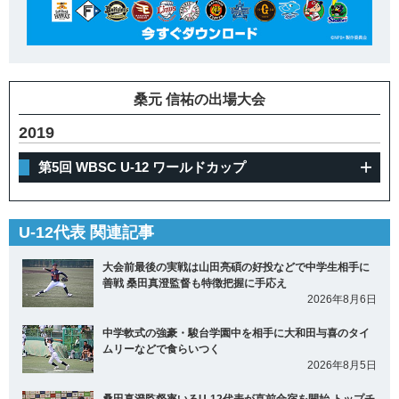
桑元 信祐の出場大会
2019
第5回 WBSC U-12 ワールドカップ
U-12代表 関連記事
大会前最後の実戦は山田亮碩の好投などで中学生相手に
善戦 桑田真澄監督も特徴把握に手応え
2026年8月6日
中学軟式の強豪・駿台学園中を相手に大和田与喜のタイ
ムリーなどで食らいつく
2026年8月5日