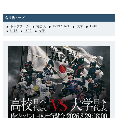
各世代トップ
トップチーム
社会人
U-23 / U-21
大学
U-18
U-15
U-12
女子