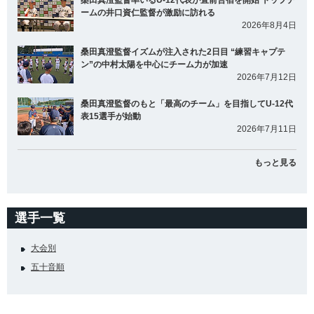
桑田真澄監督率いるU-12代表が直前合宿を開始 トップチ
ームの井口資仁監督が激励に訪れる
2026年8月4日
桑田真澄監督イズムが注入された2日目 “練習キャプテ
ン”の中村太陽を中心にチーム力が加速
2026年7月12日
桑田真澄監督のもと「最高のチーム」を目指してU-12代
表15選手が始動
2026年7月11日
もっと見る
選手一覧
大会別
五十音順