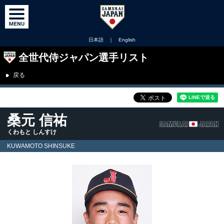
日本語
｜
English
全世代侍ジャパン選手リスト
戻る
桑元 信祐
くわもと しんすけ
KUWAMOTO SHINSUKE