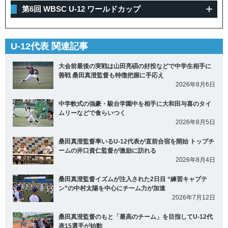
第6回 WBSC U-12 ワールドカップ
U-12代表 関連記事
大会前最後の実戦は山田亮碩の好投などで中学生相手に
善戦 桑田真澄監督も特徴把握に手応え
2026年8月6日
中学軟式の強豪・駿台学園中を相手に大和田与喜のタイ
ムリーなどで食らいつく
2026年8月5日
桑田真澄監督率いるU-12代表が直前合宿を開始 トップチ
ームの井口資仁監督が激励に訪れる
2026年8月4日
桑田真澄監督イズムが注入された2日目 “練習キャプテ
ン”の中村太陽を中心にチーム力が加速
2026年7月12日
桑田真澄監督のもと「最高のチーム」を目指してU-12代
表15選手が始動