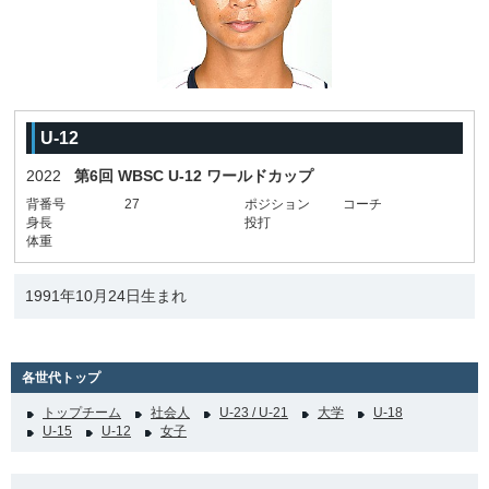
U-12
2022
第6回 WBSC U-12 ワールドカップ
背番号
27
ポジション
コーチ
身長
投打
体重
1991年10月24日生まれ
各世代トップ
トップチーム
社会人
U-23 / U-21
大学
U-18
U-15
U-12
女子