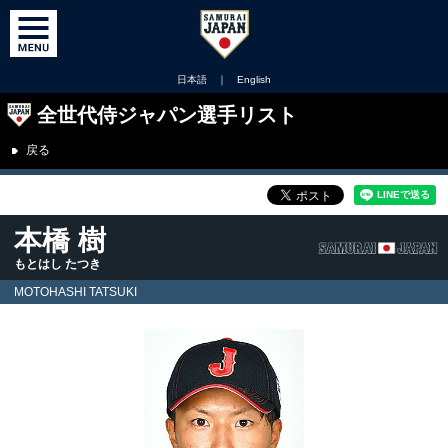
日本語
｜
English
全世代侍ジャパン選手リスト
戻る
本橋 樹
もとはし たつき
MOTOHASHI TATSUKI