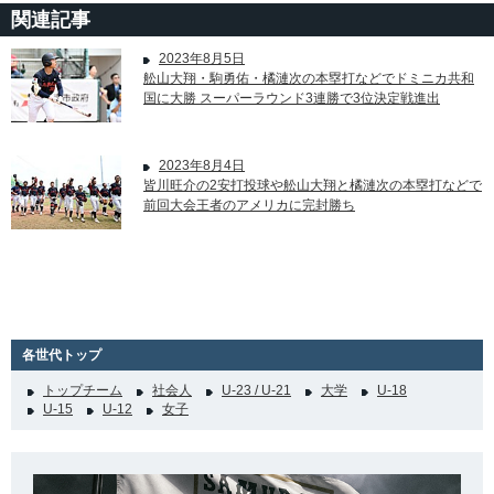
関連記事
2023年8月5日
舩山大翔・駒勇佑・橘漣次の本塁打などでドミニカ共和
国に大勝 スーパーラウンド3連勝で3位決定戦進出
2023年8月4日
皆川旺介の2安打投球や舩山大翔と橘漣次の本塁打などで
前回大会王者のアメリカに完封勝ち
各世代トップ
トップチーム
社会人
U-23 / U-21
大学
U-18
U-15
U-12
女子