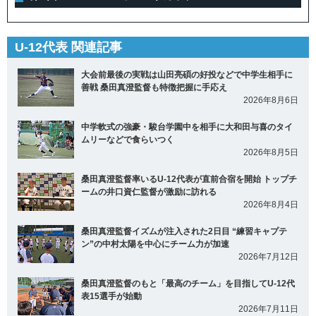
U-12代表 関連記事
大会前最後の実戦は山田亮碩の好投などで中学生相手に
善戦 桑田真澄監督も特徴把握に手応え
2026年8月6日
中学軟式の強豪・駿台学園中を相手に大和田与喜のタイ
ムリーなどで食らいつく
2026年8月5日
桑田真澄監督率いるU-12代表が直前合宿を開始 トップチ
ームの井口資仁監督が激励に訪れる
2026年8月4日
桑田真澄監督イズムが注入された2日目 “練習キャプテ
ン”の中村太陽を中心にチーム力が加速
2026年7月12日
桑田真澄監督のもと「最高のチーム」を目指してU-12代
表15選手が始動
2026年7月11日