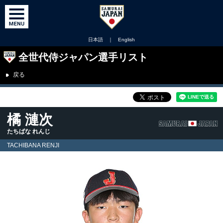
日本語
｜
English
全世代侍ジャパン選手リスト
戻る
橘 漣次
たちばな れんじ
TACHIBANA RENJI