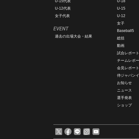
U-15代表
U-18
U-12代表
U-15
女子代表
U-12
女子
EVENT
Baseball5
過去の出場大会・結果
総括
動画
試合レポー
チームレポ
会見レポー
侍ジャパン
お知らせ
ニュース
選手発表
ショップ