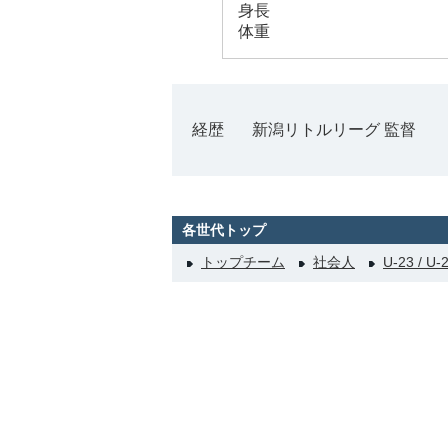
身長
体重
経歴
新潟リトルリーグ 監督
各世代トップ
トップチーム
社会人
U-23 / U-