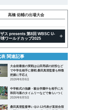
高橋 佑輔の出場大会
ス presents 第8回 WBSC U-
野球ワールドカップ2025
2代表 関連記事
大会前最後の実戦は山田亮碩の好投など
で中学生相手に善戦 桑田真澄監督も特徴
把握に手応え
2026年8月6日
中学軟式の強豪・駿台学園中を相手に大
和田与喜のタイムリーなどで食らいつく
2026年8月5日
桑田真澄監督率いるU-12代表が直前合宿