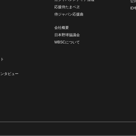
公
応援侍たまベヱ
I
侍ジャパン応援曲
会社概要
日本野球協議会
WBSCについて
ト
ート
ト
インタビュー