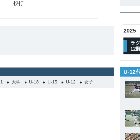
投打
2025
ラグザ
12
U-1
21
大学
U-18
U-15
U-12
女子