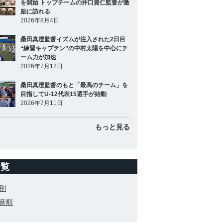
を開始 トップチームの井口資仁監督が激
励に訪れる
2026年8月4日
桑田真澄監督イズムが注入された2日目
“練習キャプテン”の中村太陽を中心にチ
ーム力が加速
2026年7月12日
桑田真澄監督のもと「最高のチーム」を
目指してU-12代表15選手が始動
2026年7月11日
もっと見る
一覧
別
音順