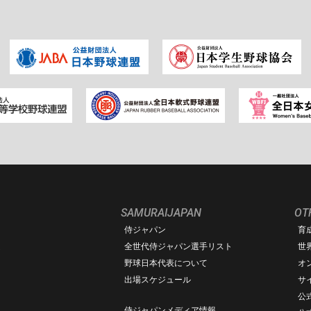
SAMURAIJAPAN
OT
侍ジャパン
育
ム
全世代侍ジャパン選手リスト
世
野球日本代表について
オ
出場スケジュール
サ
公式
侍ジャパンメディア情報