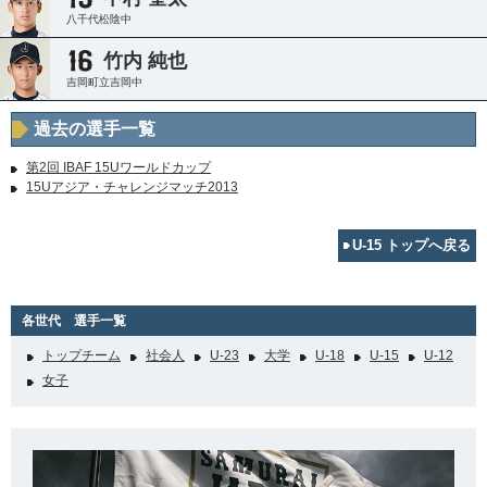
八千代松陰中
竹内 純也
吉岡町立吉岡中
過去の選手一覧
第2回 IBAF 15Uワールドカップ
15Uアジア・チャレンジマッチ2013
U-15 トップへ戻る
各世代 選手一覧
トップチーム
社会人
U-23
大学
U-18
U-15
U-12
女子