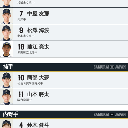
横浜市立浜中
中屋 友那
高知中
松澤 海渡
北本市立東中
藤江 亮太
幸田町立北部中
捕手
阿部 大夢
仙台育英学園秀光中
山本 將太
駿台学園中
内野手
鈴木 健斗