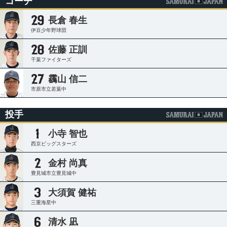
コーチ
長倉 春生
伊豆少年野球団
佐藤 正訓
千葉ファイターズ
靏山 信二
市原市立若葉中
投手
小寺 智也
西京ビッグスターズ
金村 尚真
豊見城市立豊見城中
大須賀 健祐
三重海星中
清水 凪