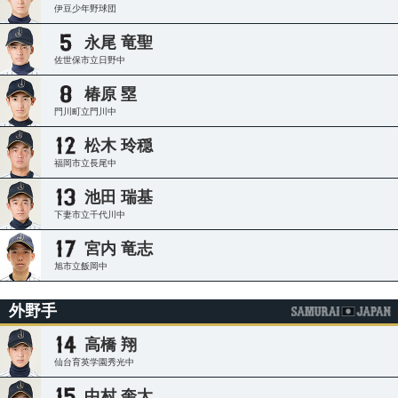
伊豆少年野球団
永尾 竜聖
佐世保市立日野中
椿原 塁
門川町立門川中
松木 玲穏
福岡市立長尾中
池田 瑞基
下妻市立千代川中
宮内 竜志
旭市立飯岡中
外野手
高橋 翔
仙台育英学園秀光中
中村 奎太