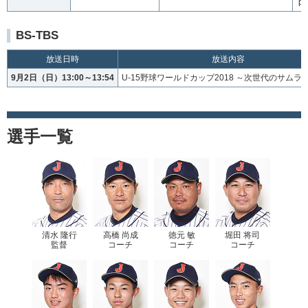
p
BS-TBS
放送日時
放送内容
9月2日（日）13:00～13:54
U-15野球ワールドカップ2018 ～次世代のサムラ
選手一覧
清水 隆行
高橋 尚成
徳元 敏
堀田 将司
監督
コーチ
コーチ
コーチ