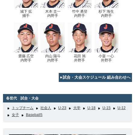
城下 拡
木本 圭一
竹中 勇登
杉下 海生
捕手
内野手
内野手
内野手
齋藤 広空
内山 陽斗
花田 旭
小畠 一心
内野手
内野手
外野手
外野手
試合・大会スケジュール 組み合わせへ
各世代 試合・大会
トップチーム
社会人
U-23
大学
U-18
U-15
U-12
女子
Baseball5