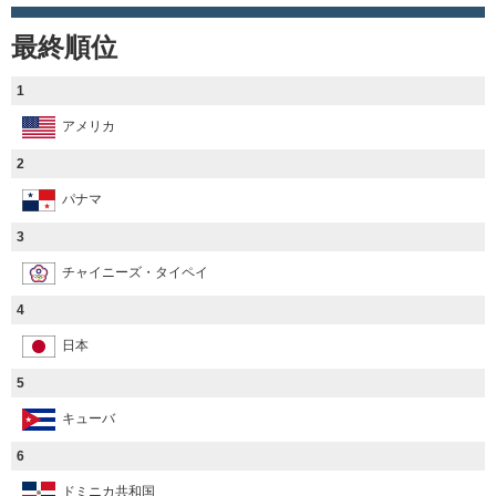
最終順位
1
アメリカ
2
パナマ
3
チャイニーズ・タイペイ
4
日本
5
キューバ
6
ドミニカ共和国