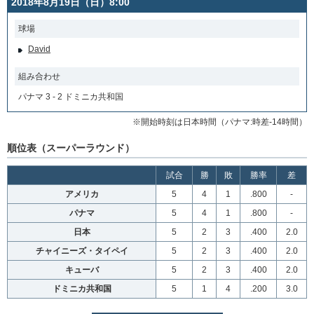
2018年8月19日（日）8:00
球場
David
組み合わせ
パナマ 3 - 2 ドミニカ共和国
※開始時刻は日本時間（パナマ:時差-14時間）
順位表（スーパーラウンド）
試合
勝
敗
勝率
差
アメリカ
5
4
1
.800
-
パナマ
5
4
1
.800
-
日本
5
2
3
.400
2.0
チャイニーズ・タイペイ
5
2
3
.400
2.0
キューバ
5
2
3
.400
2.0
ドミニカ共和国
5
1
4
.200
3.0