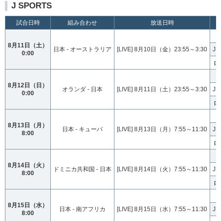
J SPORTS
試合日時
組み合わせ
放送日時
8月11日（土）
日本 - オーストラリア
[LIVE] 8月10日（金）23:55～3:30
J
0:00
p
8月12日（日）
オランダ - 日本
[LIVE] 8月11日（土）23:55～3:30
J
0:00
p
8月13日（月）
日本 - キューバ
[LIVE] 8月13日（月）7:55～11:30
J
8:00
p
8月14日（火）
ドミニカ共和国 - 日本
[LIVE] 8月14日（火）7:55～11:30
J
8:00
p
8月15日（水）
日本 - 南アフリカ
[LIVE] 8月15日（水）7:55～11:30
J
8:00