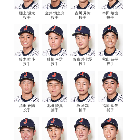
樋上 颯太
金井 慎之介
古川 秀弥
本田 峻也
投手
投手
投手
投手
鈴木 唯斗
畔柳 亨丞
藤森 粋七丞
秋山 恭平
投手
投手
投手
投手
清田 蒼陽
池田 陵真
坂 玲哉
福原 聖矢
投手
捕手
捕手
捕手