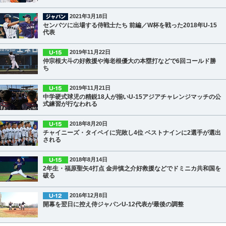
2021年3月18日
センバツに出場する侍戦士たち 前編／W杯を戦った2018年U-15
代表
2019年11月22日
仲宗根大斗の好救援や海老根優大の本塁打などで6回コールド勝
ち
2019年11月21日
中学硬式球児の精鋭18人が揃いU-15アジアチャレンジマッチの公
式練習が行なわれる
2018年8月20日
チャイニーズ・タイペイに完敗し4位 ベストナインに2選手が選出
される
2018年8月14日
2年生・福原聖矢4打点 金井慎之介好救援などでドミニカ共和国を
破る
2016年12月8日
開幕を翌日に控え侍ジャパンU-12代表が最後の調整