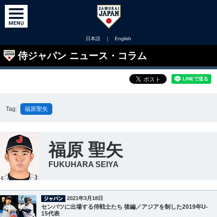
日本語
｜
English
侍ジャパン ニュース・コラム
Tag:
福原聖矢
福原 聖矢
FUKUHARA SEIYA
2021年3月18日
センバツに出場する侍戦士たち 後編／アジアを制した2019年U-
15代表