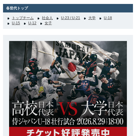
各世代トップ
トップチーム
社会人
U-23 / U-21
大学
U-18
U-15
U-12
女子