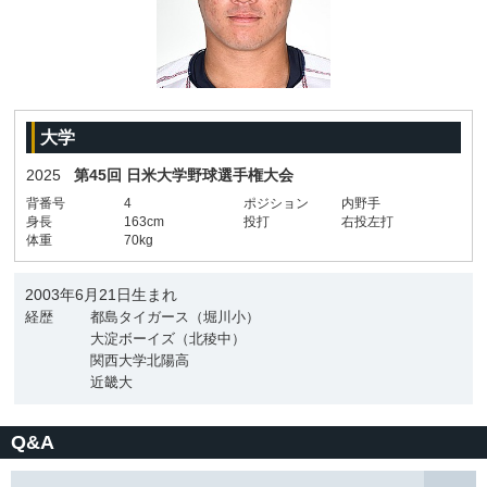
大学
2025
第45回 日米大学野球選手権大会
背番号
4
ポジション
内野手
身長
163cm
投打
右投左打
体重
70kg
2003年6月21日生まれ
経歴
都島タイガース（堀川小）
大淀ボーイズ（北稜中）
関西大学北陽高
近畿大
Q&A