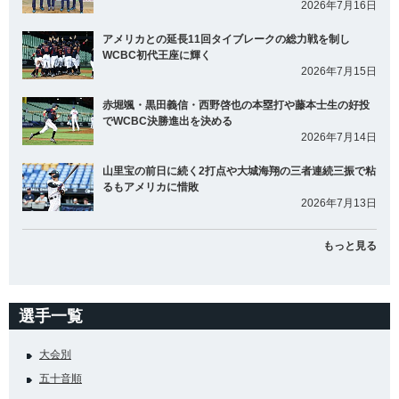
2026年7月16日
アメリカとの延長11回タイブレークの総力戦を制し
WCBC初代王座に輝く
2026年7月15日
赤堀颯・黒田義信・西野啓也の本塁打や藤本士生の好投
でWCBC決勝進出を決める
2026年7月14日
山里宝の前日に続く2打点や大城海翔の三者連続三振で粘
るもアメリカに惜敗
2026年7月13日
もっと見る
選手一覧
大会別
五十音順