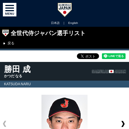
日本語
｜
English
全世代侍ジャパン選手リスト
戻る
勝田 成
かつだ なる
KATSUDA NARU