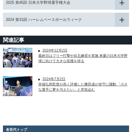
2025 第45回 日米大学野球選手権大会
2024 第31回 ハーレムベースボールウィーク
関連記事
2024年12月2日
最終日はフリー打撃や自主練習を実施 来夏の日米大学野
球に向けて大きな収穫を得る
2024年7月2日
井端弘和監督が高く評価した勝田成が攻守に躍動 「小さ
な選手に夢を与えたい」と意気込む
各世代トップ