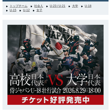
トップチーム
社会人
U-23 / U-21
大学
U-18
U-15
U-12
女子