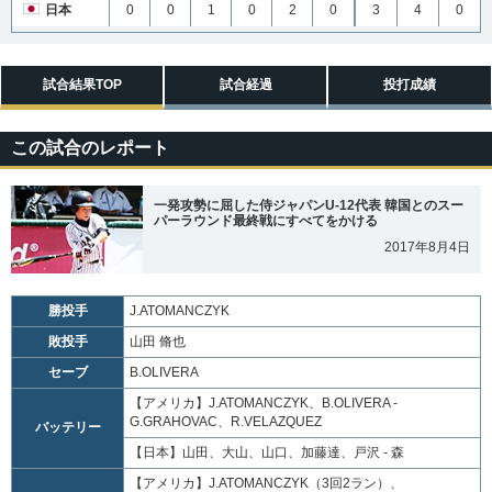
日本
0
0
1
0
2
0
3
4
0
試合結果TOP
試合経過
投打成績
この試合のレポート
一発攻勢に屈した侍ジャパンU-12代表 韓国とのスー
パーラウンド最終戦にすべてをかける
2017年8月4日
勝投手
J.ATOMANCZYK
敗投手
山田 脩也
セーブ
B.OLIVERA
【アメリカ】
J.ATOMANCZYK、B.OLIVERA -
G.GRAHOVAC、R.VELAZQUEZ
バッテリー
【日本】
山田、大山、山口、加藤達、戸沢 - 森
【アメリカ】
J.ATOMANCZYK（3回2ラン）、