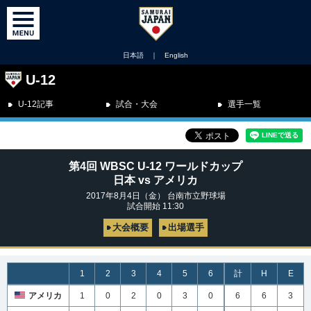
日本語
｜
English
U-12
U-12記事
試合・大会
選手一覧
第4回 WBSC U-12 ワールドカップ
日本 vs アメリカ
2017年8月4日（金） 台南市立野球場
試合開始 11:30
大会概要
出場選手
1
2
3
4
5
6
計
H
E
アメリカ
1
0
2
0
3
0
6
6
3