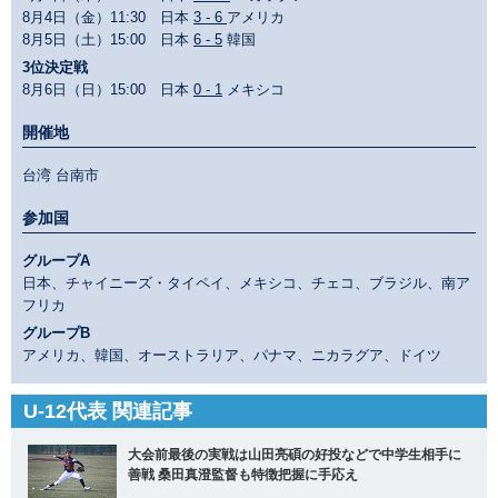
8月4日（金）11:30 日本
3 - 6
アメリカ
8月5日（土）15:00 日本
6 - 5
韓国
3位決定戦
8月6日（日）15:00 日本
0 - 1
メキシコ
開催地
台湾 台南市
参加国
グループA
日本、チャイニーズ・タイペイ、メキシコ、チェコ、ブラジル、南ア
フリカ
グループB
アメリカ、韓国、オーストラリア、パナマ、ニカラグア、ドイツ
U-12代表 関連記事
大会前最後の実戦は山田亮碩の好投などで中学生相手に
善戦 桑田真澄監督も特徴把握に手応え