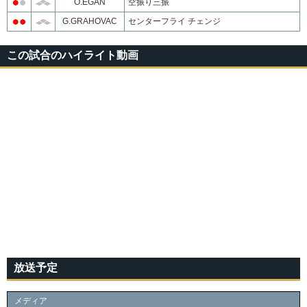
O.EGAN
空振り三振
G.GRAHOVAC
センターフライ チェンジ
この試合のハイライト動画
放送予定
メディア