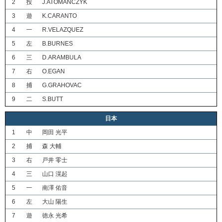
2
投
J.ATOMANCZYK
3
遊
K.CARANTO
4
一
R.VELAZQUEZ
5
左
B.BURNES
6
三
D.ARAMBULA
7
右
O.EGAN
8
捕
G.GRAHOVAC
9
二
S.BUTT
日本
1
中
岡田 光平
2
捕
森 大輔
3
右
戸井 零士
4
三
山口 滉起
5
一
南澤 佑音
6
左
大山 陽生
7
遊
徳永 光希