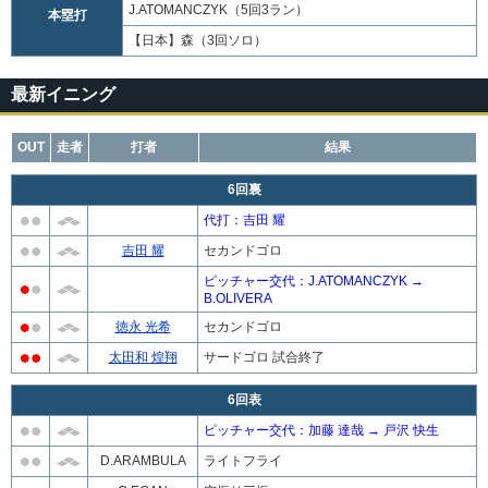
J.ATOMANCZYK（5回3ラン）
本塁打
【日本】森（3回ソロ）
最新イニング
OUT
走者
打者
結果
6回裏
代打：吉田 耀
吉田 耀
セカンドゴロ
ピッチャー交代：J.ATOMANCZYK →
B.OLIVERA
徳永 光希
セカンドゴロ
太田和 煌翔
サードゴロ 試合終了
6回表
ピッチャー交代：加藤 達哉 → 戸沢 快生
D.ARAMBULA
ライトフライ