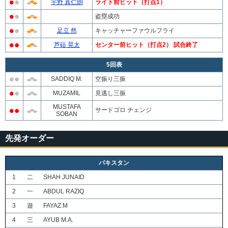
宇野 真仁朗
ライト前ヒット（打点1）
盗塁成功
足立 然
キャッチャーファウルフライ
芦硲 晃太
センター前ヒット（打点2） 試合終了
5回表
SADDIQ M.
空振り三振
MUZAMIL
見逃し三振
MUSTAFA
サードゴロ チェンジ
SOBAN
先発オーダー
パキスタン
1
二
SHAH JUNAID
2
一
ABDUL RAZIQ
3
遊
FAYAZ.M
4
三
AYUB M.A.