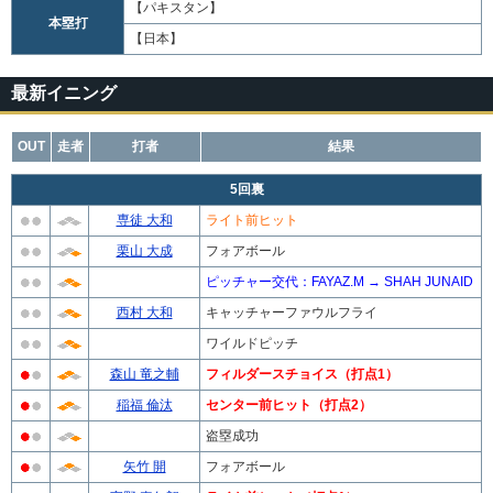
【パキスタン】
本塁打
【日本】
最新イニング
OUT
走者
打者
結果
5回裏
専徒 大和
ライト前ヒット
栗山 大成
フォアボール
ピッチャー交代：FAYAZ.M → SHAH JUNAID
西村 大和
キャッチャーファウルフライ
ワイルドピッチ
森山 竜之輔
フィルダースチョイス（打点1）
稲福 倫汰
センター前ヒット（打点2）
盗塁成功
矢竹 開
フォアボール