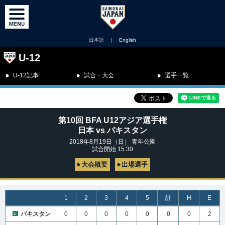
日本語
｜
English
U-12
U-12記事
試合・大会
選手一覧
第10回 BFA U12アジア選手権
日本 vs パキスタン
2018年8月19日（日） 青年公園
試合開始 15:30
大会概要
出場選手
1
2
3
4
5
計
H
E
パキスタン
0
0
0
0
0
0
0
2