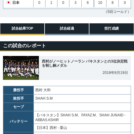
日本
0
1
0
3
6
10
8
0
（5回コールド）
試合結果TOP
試合経過
投打成績
この試合のレポート
西村がノーヒットノーラン パキスタンとの3位決定戦
を制し銅メダル
2018年8月19日
勝投手
西村 大和
敗投手
SHAH S.M
セーブ
【パキスタン】
SHAH S.M、FAYAZ.M、SHAH JUNAID -
ABBAS ASHIR
バッテリー
【日本】
西村 - 栗山