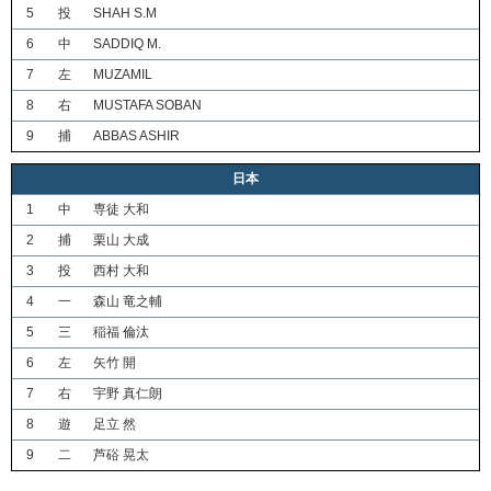
5
投
SHAH S.M
6
中
SADDIQ M.
7
左
MUZAMIL
8
右
MUSTAFA SOBAN
9
捕
ABBAS ASHIR
日本
1
中
専徒 大和
2
捕
栗山 大成
3
投
西村 大和
4
一
森山 竜之輔
5
三
稲福 倫汰
6
左
矢竹 開
7
右
宇野 真仁朗
8
遊
足立 然
9
二
芦硲 晃太