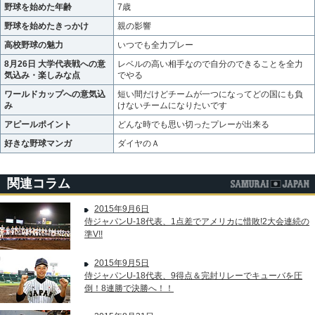
野球を始めた年齢
7歳
野球を始めたきっかけ
親の影響
高校野球の魅力
いつでも全力プレー
8月26日 大学代表戦への意
レベルの高い相手なので自分のできることを全力
気込み・楽しみな点
でやる
ワールドカップへの意気込
短い間だけどチームが一つになってどの国にも負
み
けないチームになりたいです
アピールポイント
どんな時でも思い切ったプレーが出来る
好きな野球マンガ
ダイヤのＡ
関連コラム
2015年9月6日
侍ジャパンU-18代表、1点差でアメリカに惜敗!2大会連続の
準V!!
2015年9月5日
侍ジャパンU-18代表、9得点＆完封リレーでキューバを圧
倒！8連勝で決勝へ！！