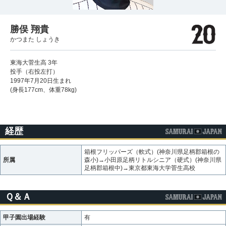
勝俣 翔貴
かつまた しょうき
東海大菅生高 3年
投手（右投左打）
1997年7月20日生まれ
(身長177cm、体重78kg)
経歴
箱根フリッパーズ（軟式）(神奈川県足柄郡箱根の
所属
森小)→小田原足柄リトルシニア（硬式）(神奈川県
足柄郡箱根中)→東京都東海大学菅生高校
Ｑ＆Ａ
甲子園出場経験
有