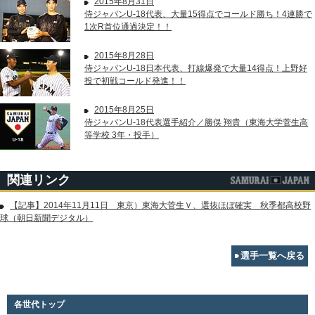
2015年8月31日
侍ジャパンU-18代表、大量15得点でコールド勝ち！4連勝で
1次R首位通過決定！！
2015年8月28日
侍ジャパンU-18日本代表、打線爆発で大量14得点！上野好
投で初戦コールド発進！！
2015年8月25日
侍ジャパンU-18代表選手紹介／勝俣 翔貴（東海大学菅生高
等学校 3年・投手）
関連リンク
【記事】2014年11月11日 東京）東海大菅生Ｖ、選抜ほぼ確実 秋季都高校野
球（朝日新聞デジタル）
選手一覧へ戻る
各世代トップ