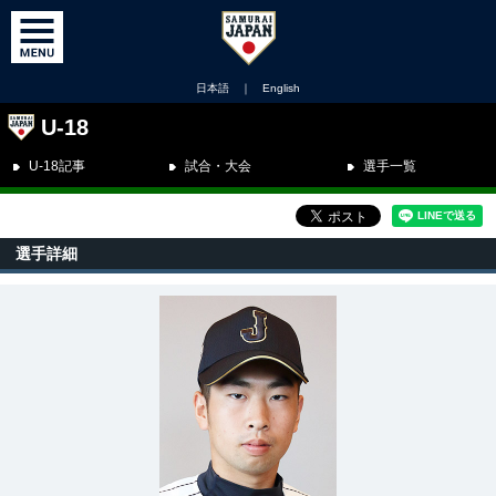
日本語
｜
English
U-18
U-18記事
試合・大会
選手一覧
選手詳細