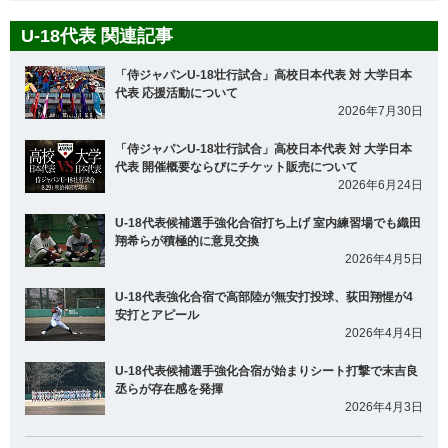
U-18代表 関連記事
「侍ジャパンU-18壮行試合」高校日本代表 対 大学日本
代表 応援活動について
2026年7月30日
「侍ジャパンU-18壮行試合」高校日本代表 対 大学日本
代表 開催概要ならびにチケット販売について
2026年6月24日
U-18代表候補選手強化合宿打ち上げ 室内練習場でも織田
翔希らが積極的に意見交換
2026年4月5日
U-18代表強化合宿で高部陸が無安打投球、荻田翔惺が4
安打とアピール
2026年4月4日
U-18代表候補選手強化合宿が始まりシート打撃で末吉良
丞らが存在感を発揮
2026年4月3日