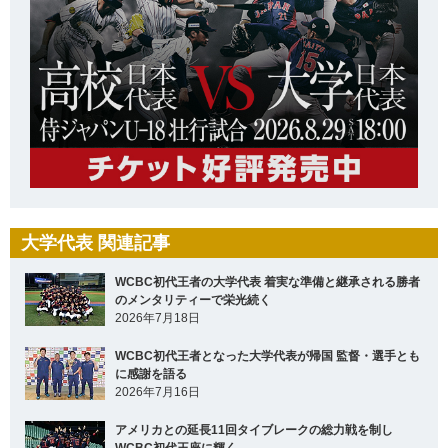
大学代表 関連記事
WCBC初代王者の大学代表 着実な準備と継承される勝者
のメンタリティーで栄光続く
2026年7月18日
WCBC初代王者となった大学代表が帰国 監督・選手とも
に感謝を語る
2026年7月16日
アメリカとの延長11回タイブレークの総力戦を制し
WCBC初代王座に輝く