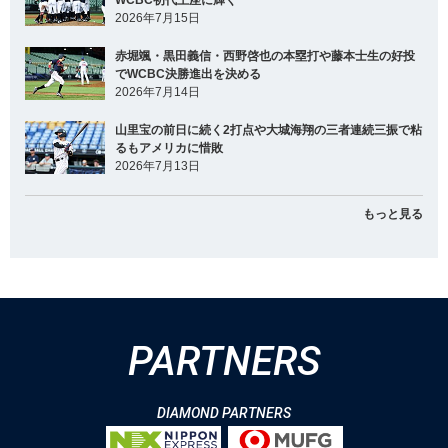
2026年7月15日
赤堀颯・黒田義信・西野啓也の本塁打や藤本士生の好投
でWCBC決勝進出を決める
2026年7月14日
山里宝の前日に続く2打点や大城海翔の三者連続三振で粘
るもアメリカに惜敗
2026年7月13日
もっと見る
PARTNERS
DIAMOND PARTNERS