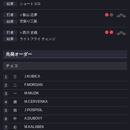
ショートゴロ
結果
飯山 志夢
打者
空振り三振
結果
西川 史礁
打者
ライトフライ チェンジ
結果
先発オーダー
チェコ
J.KUBICA
三
1
F.MORGAN
二
2
M.MUZIK
一
3
M.CERVENKA
捕
4
J.POSPISIL
指
5
A.DUBOVY
中
6
M.KALABEK
右
7