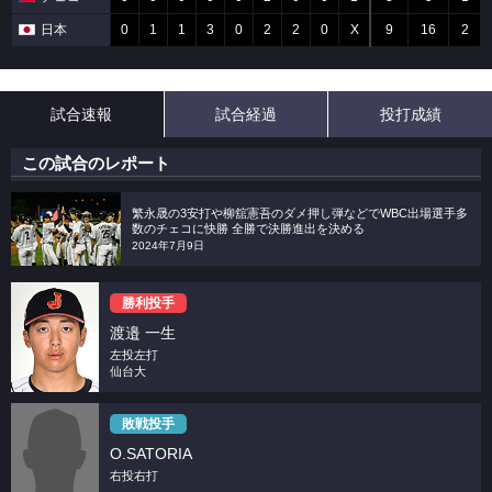
日本
0
1
1
3
0
2
2
0
X
9
16
2
試合速報
試合経過
投打成績
この試合のレポート
繁永晟の3安打や柳舘憲吾のダメ押し弾などでWBC出場選手多
数のチェコに快勝 全勝で決勝進出を決める
2024年7月9日
勝利投手
渡邉 一生
左投左打
仙台大
敗戦投手
O.SATORIA
右投右打