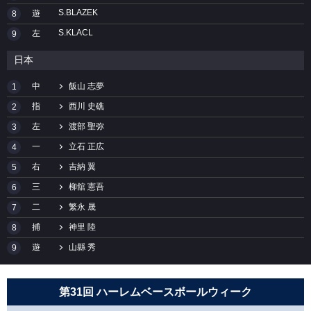
S.BLAZEK
遊
8
S.KLACL
左
9
日本
中
飯山 志夢
1
指
西川 史礁
2
左
渡部 聖弥
3
一
立石 正広
4
右
吉納 翼
5
三
柳舘 憲吾
6
二
繁永 晟
7
捕
神里 陸
8
遊
山縣 秀
9
第31回 ハーレムベースボールウィーク