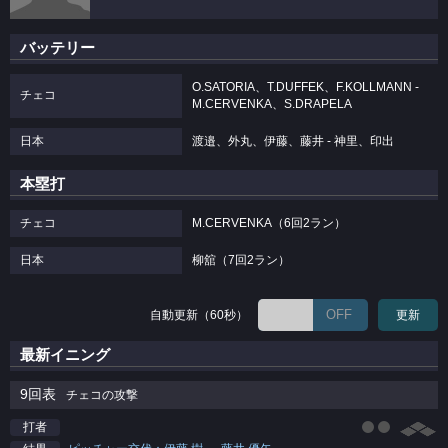
バッテリー
O.SATORIA、T.DUFFEK、F.KOLLMANN -
チェコ
M.CERVENKA、S.DRAPELA
日本
渡邉、外丸、伊藤、藤井 - 神里、印出
本塁打
チェコ
M.CERVENKA（6回2ラン）
日本
柳舘（7回2ラン）
OFF
自動更新（60秒）
更新
最新イニング
9回表
チェコの攻撃
打者