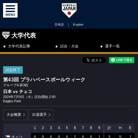
日本語
｜
English
大学代表
大学代表記事
試合・大会
選手一覧
試合終了
第43回 プラハベースボールウィーク
グループA 第3戦
日本 vs チェコ
2024年7月9日（火）試合開始 2:00
Eagles Park
大会概要
出場選手
1
2
3
4
5
6
7
8
9
計
H
E
チェコ
0
0
0
0
0
2
0
0
1
3
5
1