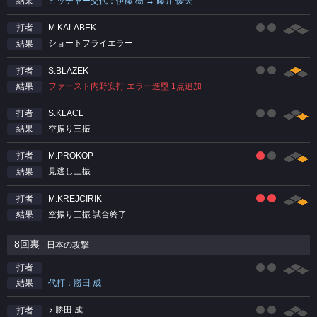
ピッチャー交代：伊藤 樹 → 藤井 優矢
結果
M.KALABEK
打者
ショートフライエラー
結果
S.BLAZEK
打者
ファースト内野安打 エラー進塁 1点追加
結果
S.KLACL
打者
空振り三振
結果
M.PROKOP
打者
見逃し三振
結果
M.KREJCIRIK
打者
空振り三振 試合終了
結果
8回裏
日本の攻撃
打者
代打：勝田 成
結果
勝田 成
打者