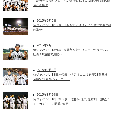
「高校卒業後即プロ」への道を目指すU-18代表戦士の顔
ぶれを紹介
2015年9月6日
侍ジャパンU-18代表、1点差でアメリカに惜敗!2大会連続
の準V!!
2015年9月5日
侍ジャパンU-18代表、9得点＆完封リレーでキューバを
圧倒！8連勝で決勝へ！！
2015年9月4日
侍ジャパンU-18日本代表、快足オコエ＆佐藤13奪三振！
全勝で決勝進出へ王手！！
2015年8月29日
侍ジャパンU-18日本代表、佐藤が5安打完封劇！強敵ア
メリカを下して開幕2連勝！！