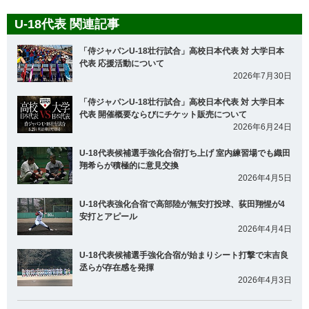
U-18代表 関連記事
「侍ジャパンU-18壮行試合」高校日本代表 対 大学日本
代表 応援活動について
2026年7月30日
「侍ジャパンU-18壮行試合」高校日本代表 対 大学日本
代表 開催概要ならびにチケット販売について
2026年6月24日
U-18代表候補選手強化合宿打ち上げ 室内練習場でも織田
翔希らが積極的に意見交換
2026年4月5日
U-18代表強化合宿で高部陸が無安打投球、荻田翔惺が4
安打とアピール
2026年4月4日
U-18代表候補選手強化合宿が始まりシート打撃で末吉良
丞らが存在感を発揮
2026年4月3日