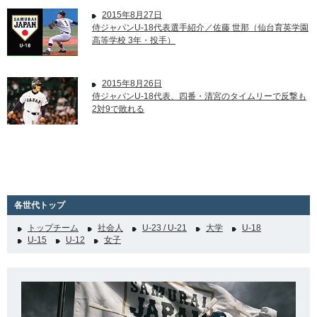
2015年8月27日
侍ジャパンU-18代表選手紹介／佐藤 世那（仙台育英学園
高等学校 3年・投手）
2015年8月26日
侍ジャパンU-18代表、四番・清宮のタイムリーで反撃も
2対9で敗れる
各世代トップ
トップチーム
社会人
U-23 / U-21
大学
U-18
U-15
U-12
女子