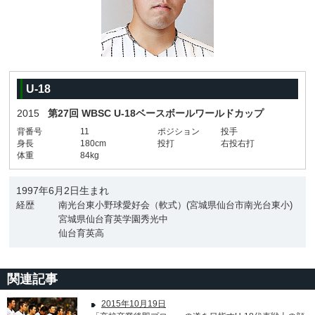
U-18
2015
第27回 WBSC U-18ベースボールワールドカップ
背番号
11
ポジション
投手
身長
180cm
投打
右投右打
体重
84kg
1997年6月2日生まれ
経歴
南光台東小野球愛好会（軟式）(宮城県仙台市南光台東小)
宮城県仙台育英学園秀光中
仙台育英高
関連記事
2015年10月19日