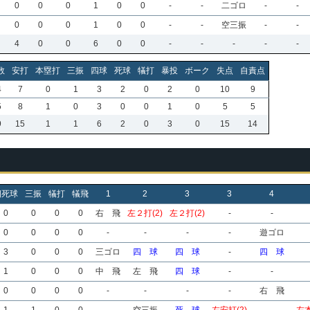
0
0
0
1
0
0
-
-
二ゴロ
-
-
0
0
0
1
0
0
-
-
空三振
-
-
4
0
0
6
0
0
-
-
-
-
-
数
安打
本塁打
三振
四球
死球
犠打
暴投
ボーク
失点
自責点
4
7
0
1
3
2
0
2
0
10
9
5
8
1
0
3
0
0
1
0
5
5
9
15
1
1
6
2
0
3
0
15
14
四死球
三振
犠打
犠飛
1
2
3
3
4
0
0
0
0
右 飛
左２打(2)
左２打(2)
-
-
0
0
0
0
-
-
-
-
遊ゴロ
3
0
0
0
三ゴロ
四 球
四 球
-
四 球
1
0
0
0
中 飛
左 飛
四 球
-
-
0
0
0
0
-
-
-
-
右 飛