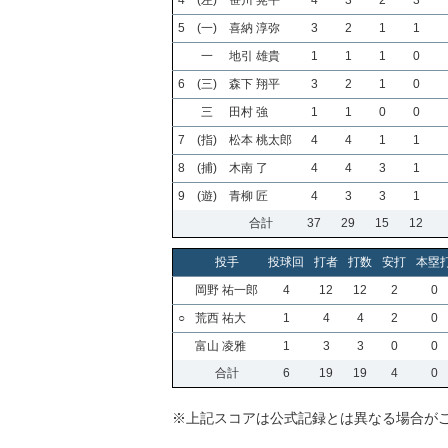
4
(左)
笹川 晃平
4
3
2
3
5
(一)
喜納 淳弥
3
2
1
1
一
地引 雄貴
1
1
1
0
6
(三)
森下 翔平
3
2
1
0
三
田村 強
1
1
0
0
7
(指)
松本 桃太郎
4
4
1
1
8
(捕)
木南 了
4
4
3
1
9
(遊)
青柳 匠
4
3
3
1
合計
37
29
15
12
投手
投球回
打者
打数
安打
本塁
岡野 祐一郎
4
12
12
2
0
○
荒西 祐大
1
4
4
2
0
富山 凌雅
1
3
3
0
0
合計
6
19
19
4
0
※上記スコアは公式記録とは異なる場合が