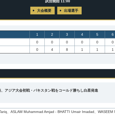
試合開始 11:00
大会概要
出場選手
1
2
3
4
5
6
0
0
0
0
0
0
0
4
8
1
1
1
表、アジア大会初戦・パキスタン戦をコールド勝ちし白星発進
Tariq、ASLAM Muhammad Amjad - BHATTI Umair Imadad、WASEEM