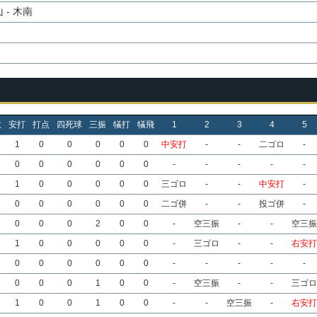
- 木南
数
安打
打点
四死球
三振
犠打
犠飛
1
2
3
4
5
1
0
0
0
0
0
中安打
-
-
二ゴロ
-
0
0
0
0
0
0
-
-
-
-
-
1
0
0
0
0
0
三ゴロ
-
-
中安打
-
0
0
0
0
0
0
二ゴ併
-
-
投ゴ併
-
0
0
0
2
0
0
-
空三振
-
-
空三振
1
0
0
0
0
0
-
三ゴロ
-
-
右安打
0
0
0
0
0
0
-
-
-
-
-
0
0
0
1
0
0
-
空三振
-
-
三ゴロ
1
0
0
1
0
0
-
-
空三振
-
右安打