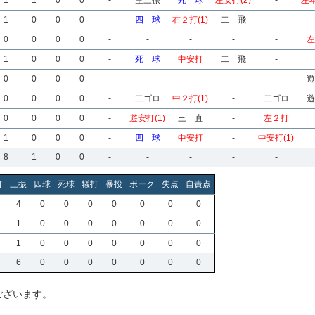
1
1
0
0
-
空三振
死 球
左安打(2)
-
左本
1
0
0
0
-
四 球
右２打(1)
二 飛
-
0
0
0
0
-
-
-
-
-
左
1
0
0
0
-
死 球
中安打
二 飛
-
0
0
0
0
-
-
-
-
-
遊
0
0
0
0
-
二ゴロ
中２打(1)
-
二ゴロ
遊
0
0
0
0
-
遊安打(1)
三 直
-
左２打
1
0
0
0
-
四 球
中安打
-
中安打(1)
8
1
0
0
-
-
-
-
-
打
三振
四球
死球
犠打
暴投
ボーク
失点
自責点
4
0
0
0
0
0
0
0
1
0
0
0
0
0
0
0
1
0
0
0
0
0
0
0
6
0
0
0
0
0
0
0
ございます。