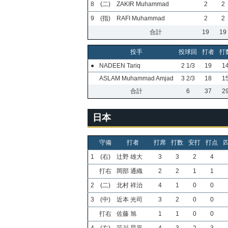
8
(二)
ZAKIR Muhammad
2
2
9
(指)
RAFI Muhammad
2
2
合計
19
19
投手
投球回
打者
打
●
NADEEN Tariq
2 1/3
19
1
ASLAM Muhammad Amjad
3 2/3
18
1
合計
6
37
2
日本
守備
打者
打席
打数
安打
打点
1
(右)
辻野 雄大
3
3
2
4
打右
岡部 通織
2
2
1
1
2
(二)
北村 祥治
4
1
0
0
3
(中)
近本 光司
3
2
0
0
打右
佐藤 旭
1
1
0
0