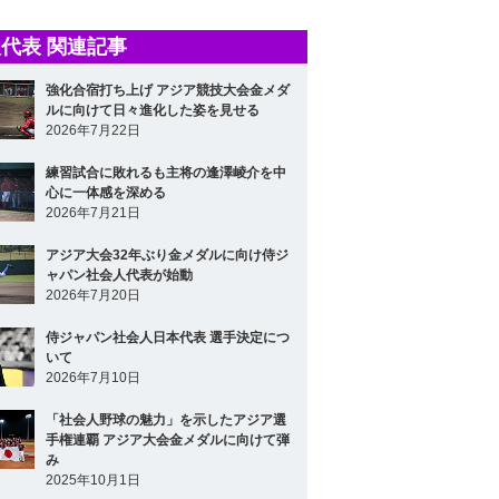
代表 関連記事
強化合宿打ち上げ アジア競技大会金メダ
ルに向けて日々進化した姿を見せる
2026年7月22日
練習試合に敗れるも主将の逢澤崚介を中
心に一体感を深める
2026年7月21日
アジア大会32年ぶり金メダルに向け侍ジ
ャパン社会人代表が始動
2026年7月20日
侍ジャパン社会人日本代表 選手決定につ
いて
2026年7月10日
「社会人野球の魅力」を示したアジア選
手権連覇 アジア大会金メダルに向けて弾
み
2025年10月1日