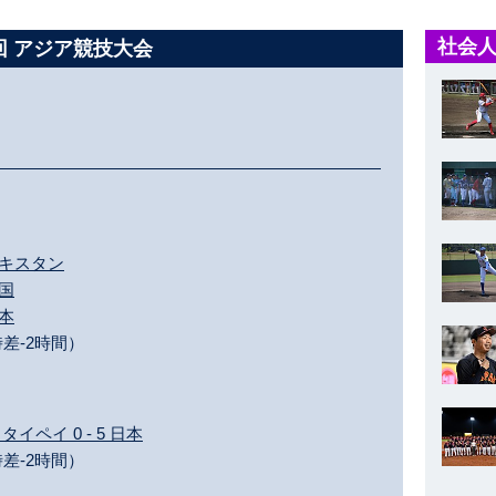
社会人
回 アジア競技大会
 パキスタン
中国
日本
差-2時間）
イペイ 0 - 5 日本
差-2時間）