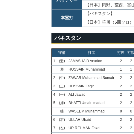
バッテリー
【日本】
岡野、荒西、富山 
【パキスタン】
本塁打
【日本】笹川（5回ソロ）
パキスタン
守備
打者
打席
打
1
(遊)
JAMASHAID Arsalan
2
2
遊
HUSSAIN Muhammad
1
1
2
(中)
ZAWAR Muhammad Sumair
2
2
3
(三)
HUSSAIN Faqir
2
2
4
(一)
ALI Jawad
2
2
5
(捕)
BHATTI Umair Imadad
2
2
捕
WASEEM Muhammad
0
0
6
(右)
ULLAH Ubaid
2
2
7
(左)
UR REHMAN Fazal
2
2