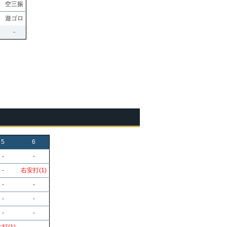
空三振
遊ゴロ
-
5
6
-
-
-
右安打(1)
-
-
-
-
-
-