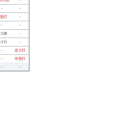
打(1)
-
-
-
安打
-
-
-
ゴ併
-
ゴロ
-
-
左２打
-
中安打
-
-