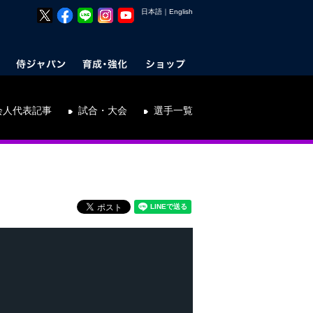
日本語
｜
English
会人代表記事
試合・大会
選手一覧