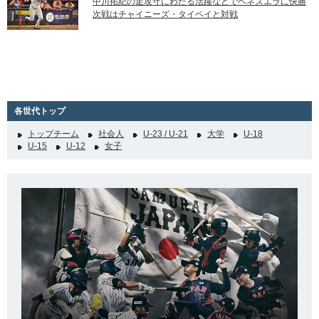
中川拓紀の走攻守にわたる活躍などでベネズエラに快勝
次戦はチャイニーズ・タイペイと対戦
各世代トップ
トップチーム
社会人
U-23 / U-21
大学
U-18
U-15
U-12
女子