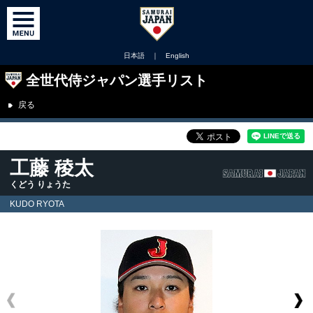
日本語
｜
English
全世代侍ジャパン選手リスト
戻る
工藤 稜太
くどう りょうた
KUDO RYOTA