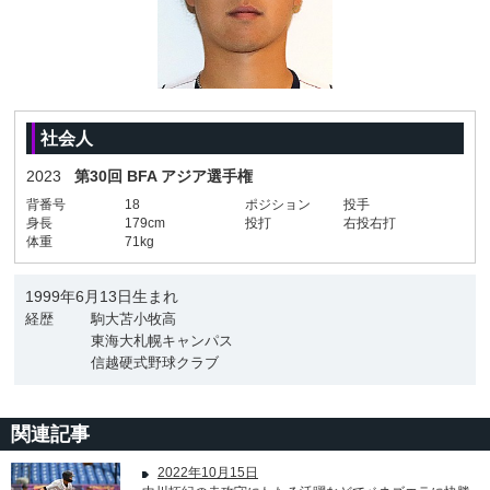
社会人
2023
第30回 BFA アジア選手権
背番号
18
ポジション
投手
身長
179cm
投打
右投右打
体重
71kg
1999年6月13日生まれ
経歴
駒大苫小牧高
東海大札幌キャンパス
信越硬式野球クラブ
関連記事
2022年10月15日