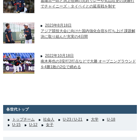
嘉陽宗一郎と渕上佳輝の完封リレーや丸山壮史の決勝打
でチャイニーズ・タイペイとの延長戦を制す
2023年8月18日
アジア競技大会に向けた国内強化合宿を打ち上げ 課題解
決に取り組んだ充実の4日間
2022年10月18日
南木寿也の3安打2打点などで大勝 オープニングラウンド
を4勝1敗の2位で締める
各世代トップ
トップチーム
社会人
U-23 / U-21
大学
U-18
U-15
U-12
女子