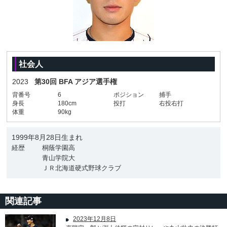
社会人
2023
第30回 BFA アジア選手権
背番号
6
ポジション
捕手
身長
180cm
投打
右投右打
体重
90kg
1999年8月28日生まれ
経歴
桐蔭学園高
青山学院大
ＪＲ北海道硬式野球クラブ
関連記事
2023年12月8日