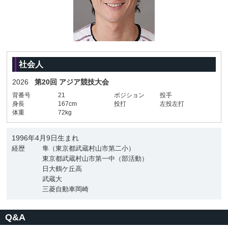
社会人
2026
第20回 アジア競技大会
背番号
21
ポジション
投手
身長
167cm
投打
左投左打
体重
72kg
1996年4月9日生まれ
経歴
隼（東京都武蔵村山市第二小）
東京都武蔵村山市第一中（部活動）
日大鶴ケ丘高
武蔵大
三菱自動車岡崎
Q&A