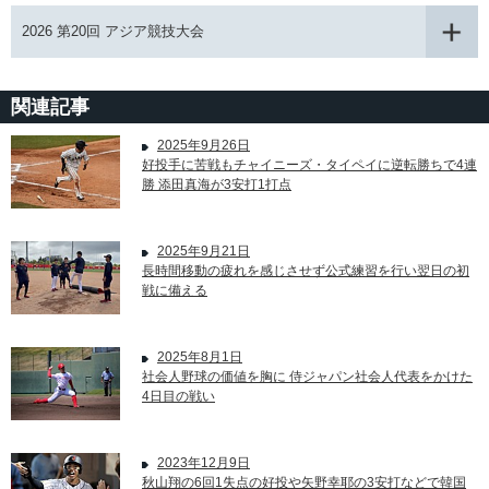
2026 第20回 アジア競技大会
関連記事
2025年9月26日
好投手に苦戦もチャイニーズ・タイペイに逆転勝ちで4連
勝 添田真海が3安打1打点
2025年9月21日
長時間移動の疲れを感じさせず公式練習を行い翌日の初
戦に備える
2025年8月1日
社会人野球の価値を胸に 侍ジャパン社会人代表をかけた
4日目の戦い
2023年12月9日
秋山翔の6回1失点の好投や矢野幸耶の3安打などで韓国