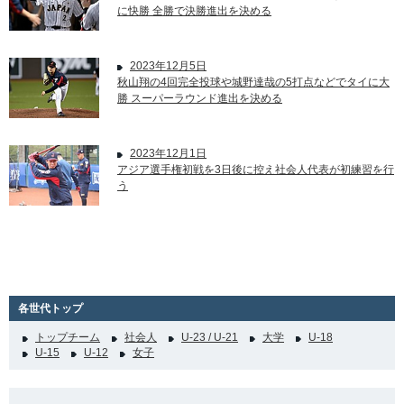
に快勝 全勝で決勝進出を決める
2023年12月5日
秋山翔の4回完全投球や城野達哉の5打点などでタイに大
勝 スーパーラウンド進出を決める
2023年12月1日
アジア選手権初戦を3日後に控え社会人代表が初練習を行
う
各世代トップ
トップチーム
社会人
U-23 / U-21
大学
U-18
U-15
U-12
女子