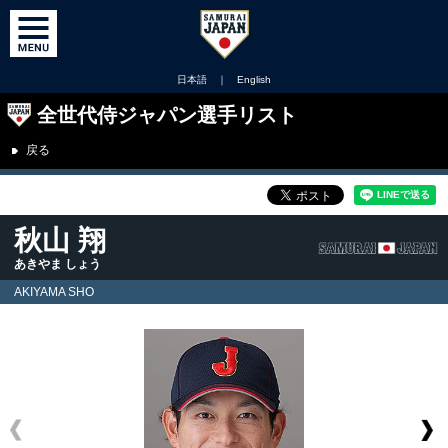
日本語
｜
English
全世代侍ジャパン選手リスト
戻る
秋山 翔
あきやま しょう
AKIYAMA SHO