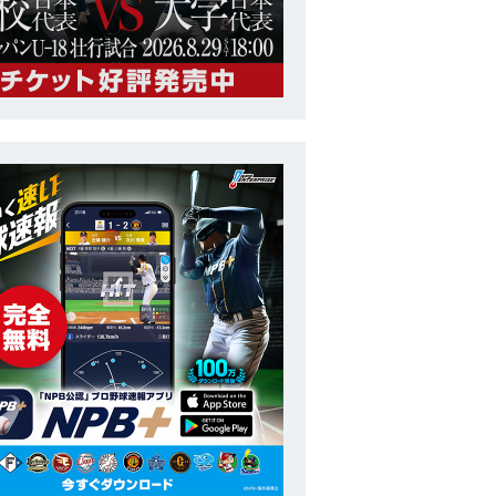
U-23
第4回 WBSC U-23ワールドカップ
番号
16
ポジション
投手
長
177cm
投打
右投左打