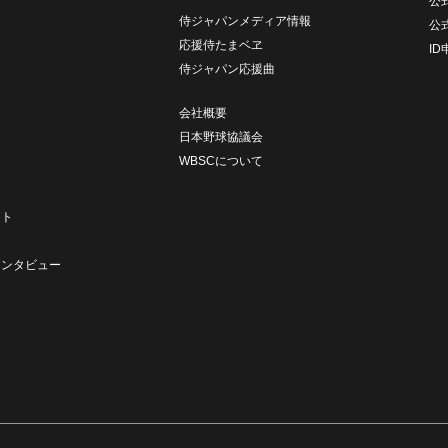
公式
侍ジャパンメディア情報
公
応援侍たまベヱ
I
侍ジャパン応援曲
会社概要
日本野球協議会
WBSCについて
ト
ート
ト
インタビュー