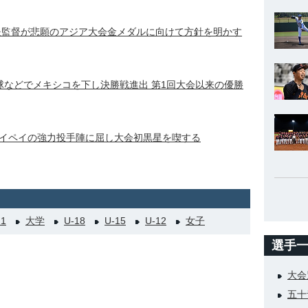
夫監督が悲願のアジア大会金メダルに向けて方針を明かす
球などでメキシコを下し決勝戦進出 第1回大会以来の優勝
イペイの強力投手陣に屈し大会初黒星を喫する
21
大学
U-18
U-15
U-12
女子
選手
大会
五十