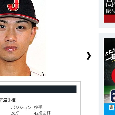
ジア選手権
ポジション
投手
背
投打
右投左打
身