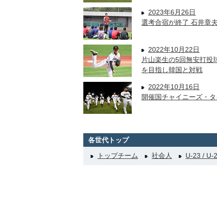
2023年6月26日
選考合宿が終了 石井章
2022年10月22日
片山楽生の5回無安打投
を目指し韓国と対戦
2022年10月16日
開催国チャイニーズ・タ
各世代トップ
トップチーム
社会人
U-23 / U-