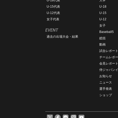
U-18代表
大学
U-15代表
U-18
U-12代表
U-15
女子代表
U-12
女子
EVENT
Baseball5
過去の出場大会・結果
総括
動画
試合レポー
チームレポ
会見レポー
侍ジャパン
お知らせ
ニュース
選手発表
ショップ