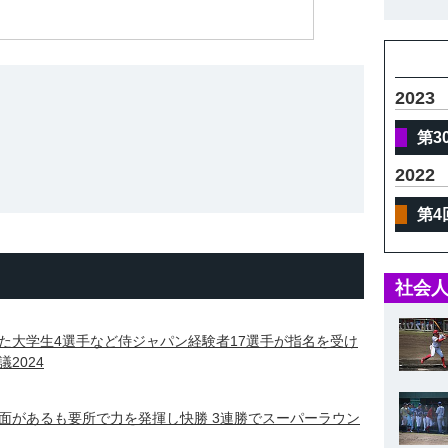
体
2023
第3
2022
第4
社会人
た大学生4選手など侍ジャパン経験者17選手が指名を受け
2024
面があるも要所で力を発揮し快勝 3連勝でスーパーラウン