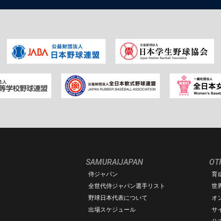
SAMURAIJAPAN
OT
侍ジャパン
育
ム
全世代侍ジャパン選手リスト
世
野球日本代表について
オ
出場スケジュール
サ