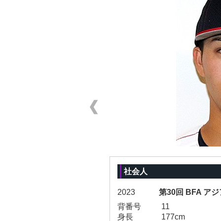
社会人
2023
第30回 BFA ア
背番号
11
身長
177cm