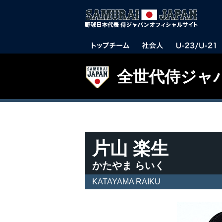
全世代侍ジャ
片山 楽生
かたやま らいく
KATAYAMA RAIKU