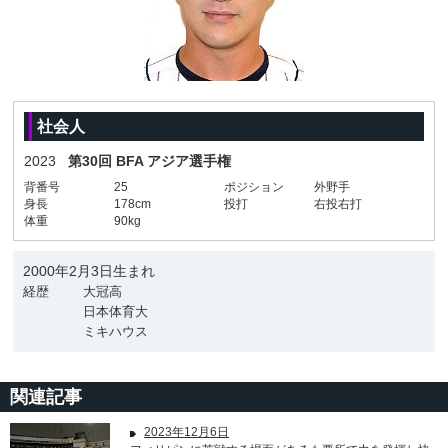
社会人
2023
第30回 BFA アジア選手権
背番号
25
ポジション
外野手
身長
178cm
投打
右投右打
体重
90kg
2000年2月3日生まれ
経歴
大冠高
日本体育大
ミキハウス
関連記事
2023年12月6日