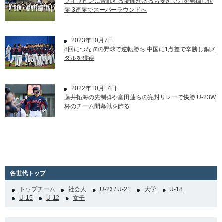
フィリピンに苦戦する場面があるも要所で力を発揮し快
勝 3連勝でスーパーラウンドへ
2023年10月7日
8回につなぎの野球で逆転勝ち 中国に1点差で辛勝し銅メ
ダルを獲得
2022年10月14日
藤井拓海の先制弾や富田蓮らの完封リレーで快勝 U-23W
杯のチーム開幕戦を飾る
各世代トップ
トップチーム
社会人
U-23 / U-21
大学
U-18
U-15
U-12
女子