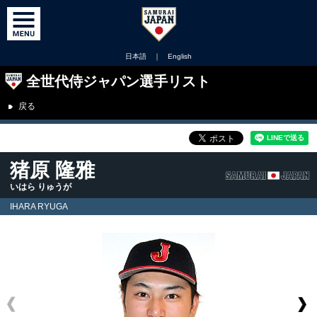
日本語
｜
English
全世代侍ジャパン選手リスト
戻る
猪原 隆雅
いはら りゅうが
IHARA RYUGA