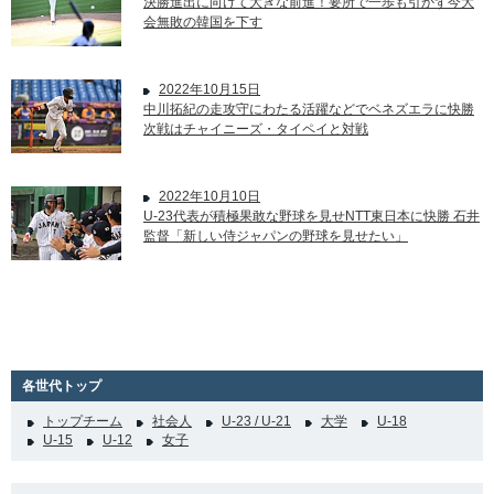
決勝進出に向けて大きな前進！要所で一歩も引かず今大
会無敗の韓国を下す
2022年10月15日
中川拓紀の走攻守にわたる活躍などでベネズエラに快勝
次戦はチャイニーズ・タイペイと対戦
2022年10月10日
U-23代表が積極果敢な野球を見せNTT東日本に快勝 石井
監督「新しい侍ジャパンの野球を見せたい」
各世代トップ
トップチーム
社会人
U-23 / U-21
大学
U-18
U-15
U-12
女子