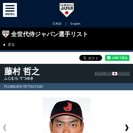
日本語
｜
English
全世代侍ジャパン選手リスト
戻る
藤村 哲之
ふじむら てつゆき
FUJIMURA TETSUYUKI