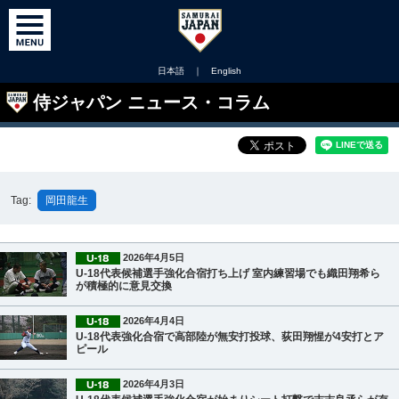
日本語
｜
English
侍ジャパン ニュース・コラム
Tag:
岡田龍生
2026年4月5日
U-18代表候補選手強化合宿打ち上げ 室内練習場でも織田翔希ら
が積極的に意見交換
2026年4月4日
U-18代表強化合宿で高部陸が無安打投球、荻田翔惺が4安打とア
ピール
2026年4月3日