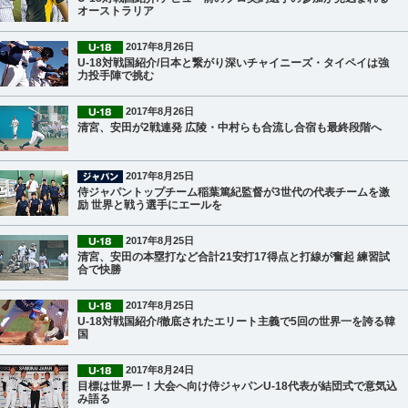
オーストラリア
2017年8月26日
U-18対戦国紹介/日本と繋がり深いチャイニーズ・タイペイは強
力投手陣で挑む
2017年8月26日
清宮、安田が2戦連発 広陵・中村らも合流し合宿も最終段階へ
2017年8月25日
侍ジャパントップチーム稲葉篤紀監督が3世代の代表チームを激
励 世界と戦う選手にエールを
2017年8月25日
清宮、安田の本塁打など合計21安打17得点と打線が奮起 練習試
合で快勝
2017年8月25日
U-18対戦国紹介/徹底されたエリート主義で5回の世界一を誇る韓
国
2017年8月24日
目標は世界一！大会へ向け侍ジャパンU-18代表が結団式で意気込
み語る