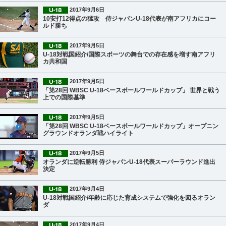
2017年9月6日
10安打12得点の猛攻 侍ジャパンU-18代表が南アフリカにコー
ルド勝ち
2017年9月5日
U-18対戦国紹介/国際スポーツの舞台での存在感を増す南アフリ
カ共和国
2017年9月5日
「第28回 WBSC U-18ベースボールワールドカップ」 世界と戦う
上での国際基準
2017年9月5日
「第28回 WBSC U-18ベースボールワールドカップ」オープニン
グラウンドオランダ戦ハイライト
2017年9月5日
オランダに逆転勝利 侍ジャパンU-18代表スーパーラウンド進出
決定
2017年9月4日
U-18対戦国紹介/年齢に応じた育成システムで強化を図るオラン
ダ
2017年9月4日