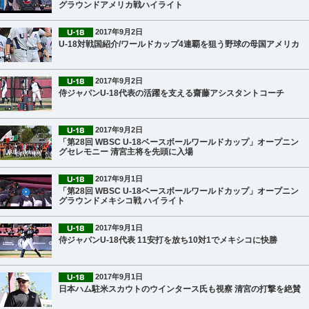
グラウンドアメリカ戦ハイライト
2017年9月2日
U-18対戦国紹介/ワールドカップ4連覇を狙う野球の母国アメリカ
2017年9月2日
侍ジャパンU-18代表の活躍を支える齋藤アシスタントコーチ
2017年9月2日
「第28回 WBSC U-18ベースボールワールドカップ」オープニン
グセレモニー 清宮主将を先頭に入場
2017年9月1日
「第28回 WBSC U-18ベースボールワールドカップ」オープニン
グラウンドメキシコ戦 ハイライト
2017年9月1日
侍ジャパンU-18代表 11安打を放ち10対1でメキシコに快勝
2017年9月1日
日本ハム駐米スカウトのウインタース氏も視察 清宮の打撃を絶賛