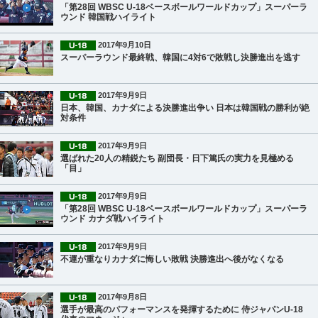
「第28回 WBSC U-18ベースボールワールドカップ」スーパーラ
ウンド 韓国戦ハイライト
2017年9月10日
スーパーラウンド最終戦、韓国に4対6で敗戦し決勝進出を逃す
2017年9月9日
日本、韓国、カナダによる決勝進出争い 日本は韓国戦の勝利が絶
対条件
2017年9月9日
選ばれた20人の精鋭たち 副団長・日下篤氏の実力を見極める
「目」
2017年9月9日
「第28回 WBSC U-18ベースボールワールドカップ」スーパーラ
ウンド カナダ戦ハイライト
2017年9月9日
不運が重なりカナダに悔しい敗戦 決勝進出へ後がなくなる
2017年9月8日
選手が最高のパフォーマンスを発揮するために 侍ジャパンU-18