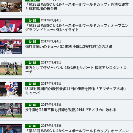
「第28回 WBSC U-18ベースボールワールドカップ」円滑な運営
と取材現場の舞台裏
2017年9月4日
「第28回 WBSC U-18ベースボールワールドカップ」オープニン
グラウンドキューバ戦ハイライト
2017年9月4日
強打者揃いのキューバに勝利 小園は3安打2打点の活躍
2017年9月3日
裏方として侍ジャパンU-18代表をサポート 松尾アシスタントコ
ーチ
2017年9月3日
U-18対戦国紹介/歴代最多11回の優勝を誇る「アマチュアの雄」
キューバ
2017年9月3日
投手陣が23奪三振も打線が沈黙 0対4でアメリカに敗れる
2017年9月3日
「第28回 WBSC U-18ベースボールワールドカップ」オープニン