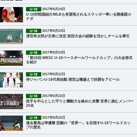
2017年8月24日
U-18対戦国紹介/MLBも有望視されるスラッガー率いる開催国カ
ナダ
2017年8月23日
清宮幸太郎が主将に決定 前回大会の経験を活かしチームを牽引
2017年8月23日
「第28回 WBSC U-18ベースボールワールドカップ」の大会形式
を紹介
2017年8月22日
侍ジャパンU-18代表始動 清宮は柵越えで好調をアピール
2017年8月22日
投手を中心とした守りと機動力を絡めた攻撃 世界に挑むメンバー
20名
2017年8月22日
過去最高は準優勝 悲願の「世界一」を目指すU-18ワールドカッ
プの歴史