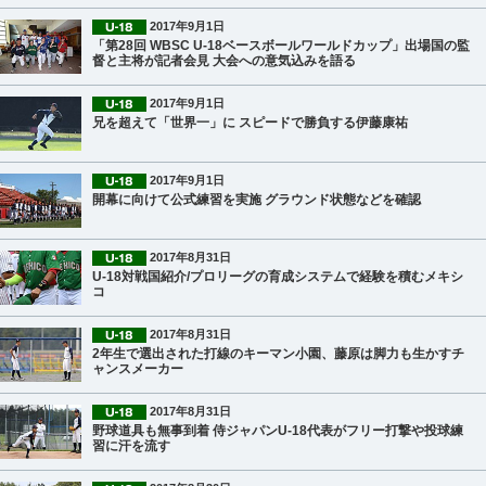
2017年9月1日
「第28回 WBSC U-18ベースボールワールドカップ」出場国の監
督と主将が記者会見 大会への意気込みを語る
2017年9月1日
兄を超えて「世界一」に スピードで勝負する伊藤康祐
2017年9月1日
開幕に向けて公式練習を実施 グラウンド状態などを確認
2017年8月31日
U-18対戦国紹介/プロリーグの育成システムで経験を積むメキシ
コ
2017年8月31日
2年生で選出された打線のキーマン小園、藤原は脚力も生かすチ
ャンスメーカー
2017年8月31日
野球道具も無事到着 侍ジャパンU-18代表がフリー打撃や投球練
習に汗を流す