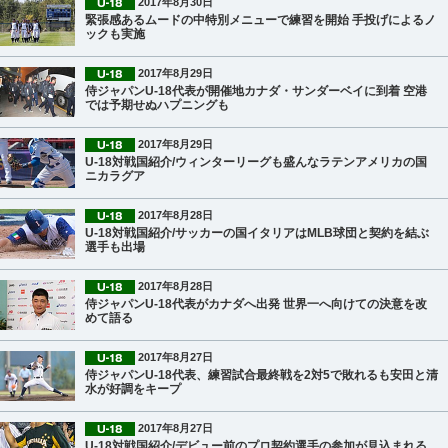
2017年8月30日
緊張感あるムードの中特別メニューで練習を開始 手投げによるノ
ックも実施
2017年8月29日
侍ジャパンU-18代表が開催地カナダ・サンダーベイに到着 空港
では予期せぬハプニングも
2017年8月29日
U-18対戦国紹介/ウィンターリーグも盛んなラテンアメリカの国
ニカラグア
2017年8月28日
U-18対戦国紹介/サッカーの国イタリアはMLB球団と契約を結ぶ
選手も出場
2017年8月28日
侍ジャパンU-18代表がカナダへ出発 世界一へ向けての決意を改
めて語る
2017年8月27日
侍ジャパンU-18代表、練習試合最終戦を2対5で敗れるも安田と清
水が好調をキープ
2017年8月27日
U-18対戦国紹介/デビュー前のプロ契約選手の参加が見込まれる